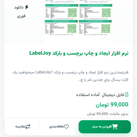
دانلود
فوری
نرم افزار ایجاد و چاپ برچسب و بارکد LabelJoy
قدرتمندترين نرم افزار ایجاد و چاپ برچسب و بارکد LabelJoy1.ميخواهيد يك
كارت پستال براي چندين نفر يا چ..
فایل دیجیتال
آماده استفاده
99,000 تومان
بدون مالیات: 99,000 تومان
افزودن به سبد
علاقه‌مندی
مقایسه