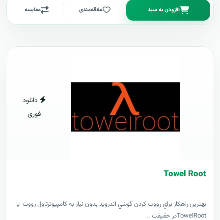
افزودن به سبد
علاقه‌مندی
مقایسه
دانلود
فوری
Towel Root
بهترين راهکار براي رووت کردن گوشي اندرويد بدون نياز به کامپيوترتاول رووت يا
TowelRootدر حقيقت ..