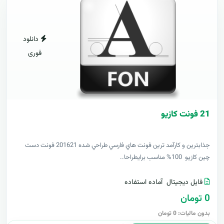
دانلود
فوری
21 فونت کازيو
جذابترين و کارآمد ترين فونت هاي فارسي طراحي شده 201621 فونت دست
چين کازيو 100% مناسب برايطراحا..
فایل دیجیتال
آماده استفاده
0 تومان
بدون مالیات: 0 تومان