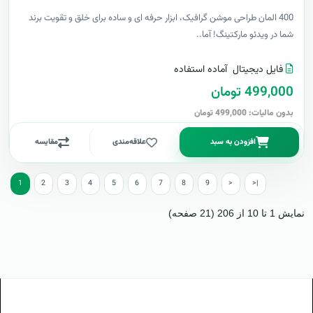
400 المان طراحی موشن گرافیک، ابزار حرفه ای و ساده برای خلق و تقویت برند
شما در ویدئو مارکتینگ! آما..
فایل دیجیتال
آماده استفاده
499,000 تومان
بدون مالیات: 499,000 تومان
افزودن به سبد
علاقه‌مندی
مقایسه
1
2
3
4
5
6
7
8
9
>
>|
نمایش 1 تا 10 از 206 (21 صفحه)