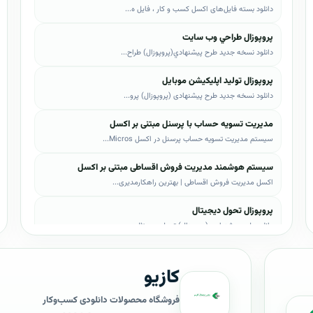
دانلود بسته فایل‌های اکسل کسب و کار ، فایل ه...
پروپوزال طراحي وب سايت
دانلود نسخه جدید طرح پيشنهادي(پروپوزال) طراح...
پروپوزال تولید اپلیکیشن موبایل
دانلود نسخه جدید طرح پیشنهادی (پروپوزال) پرو...
مدیریت تسویه حساب با پرسنل مبتنی بر اکسل
سیستم مدیریت تسویه حساب پرسنل در اکسل Micros...
سیستم هوشمند مدیریت فروش اقساطی مبتنی بر اکسل
اکسل مدیریت فروش اقساطی | بهترین راهکارمدیری...
پروپوزال تحول دیجیتال
دانلود طرح پیشنهادی (پروپوزال) تحول دیجیتال،...
پروپوزال AI
کازیو
دانلود طرح پيشنهادي(پروپوزال) هوش مصنوعی (AI...
پروپوزال بیزاجی
فروشگاه محصولات دانلودی کسب‌وکار
دانلود طرح پيشنهادي(پروپوزال) بیزاجی، لایه ب...