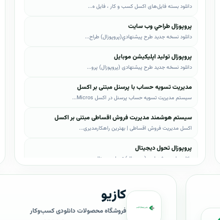
دانلود بسته فایل‌های اکسل کسب و کار ، فایل ه...
پروپوزال طراحي وب سايت
دانلود نسخه جدید طرح پيشنهادي(پروپوزال) طراح...
پروپوزال تولید اپلیکیشن موبایل
دانلود نسخه جدید طرح پیشنهادی (پروپوزال) پرو...
مدیریت تسویه حساب با پرسنل مبتنی بر اکسل
سیستم مدیریت تسویه حساب پرسنل در اکسل Micros...
سیستم هوشمند مدیریت فروش اقساطی مبتنی بر اکسل
اکسل مدیریت فروش اقساطی | بهترین راهکارمدیری...
پروپوزال تحول دیجیتال
دانلود طرح پیشنهادی (پروپوزال) تحول دیجیتال،...
پروپوزال AI
کازیو
دانلود طرح پيشنهادي(پروپوزال) هوش مصنوعی (AI...
پروپوزال بیزاجی
فروشگاه محصولات دانلودی کسب‌وکار
دانلود طرح پيشنهادي(پروپوزال) بیزاجی، لایه ب...