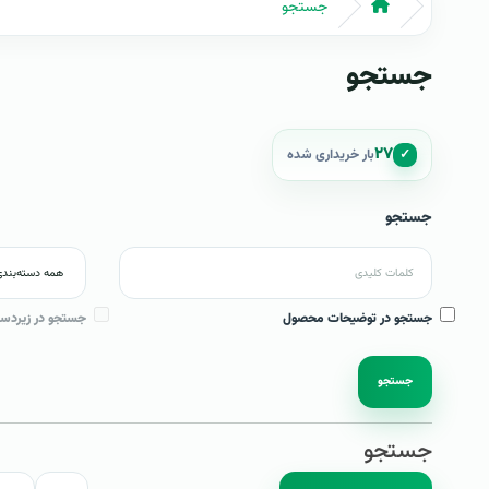
جستجو
جستجو
۲۷
✓
بار خریداری شده
جستجو
جستجو در توضیحات محصول
جستجو در زیردست
جستجو
جستجو