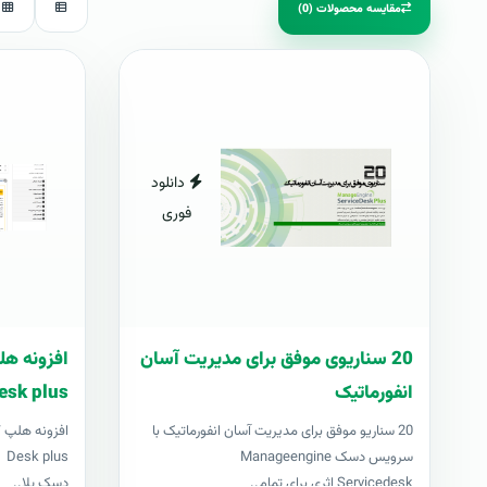
مقایسه محصولات (0)
دانلود
فوری
20 سناریوی موفق برای مدیریت آسان
انفورماتیک
esk plus
20 سناریو موفق برای مدیریت آسان انفورماتیک با
سرویس دسک Manageengine
us
Servicedesk اثری برای تمام..
دسک پلا..