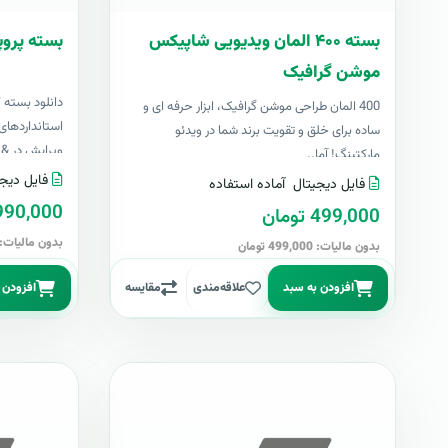
بسته ۴۰۰ المان ویدیویی شاپیکس
بسته پروپ
موشن گرافیک
دانلود بسته 
400 المان طراحی موشن گرافیک، ابزار حرفه ای و
استانداردهای 
ساده برای خلق و تقویت برند شما در ویدئو
ویرایش در &nbs..
مارکتینگ! آما..
فایل دیجی
فایل دیجیتال
آماده استفاده
4,990,000 تو
499,000 تومان
بدون مالیات: 4,990,000 توما
بدون مالیات: 499,000 تومان
افزودن به سبد
علاقه‌مندی
مقایسه
افزودن 