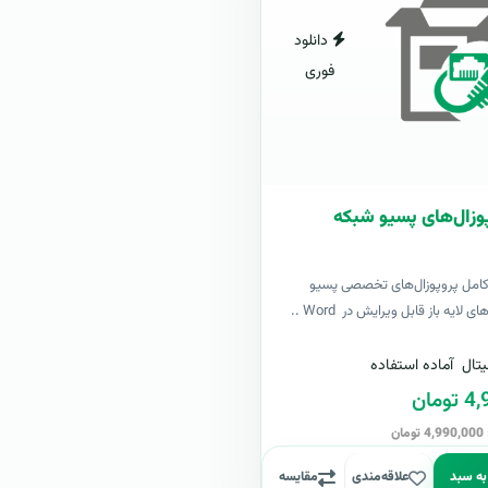
دانلود
فوری
وزال‌های پسیو شبکه
کامل پروپوزال‌های تخصصی پسیو
لایه باز قابل ویرایش در Word ..
تال
آماده استفاده
مان
ن
به سبد
علاقه‌مندی
مقایسه