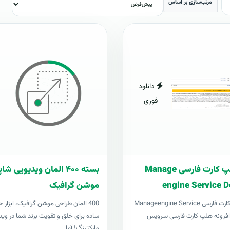
مرتب‌سازی بر اساس
دانلود
فوری
افزونه هلپ کارت فارسی Manage
بسته ۴۰۰ المان ویدیویی 
engine Service D
موشن گرافیک
افزونه هلپ کارت فارسی Manageengine Service
400 المان طراحی موشن گرافیک، ابزار ح
Desk pl افزونه هلپ کارت فارسی سرویس
ساده برای خلق و تقویت برند شما در وید
مارکتینگ! آما..