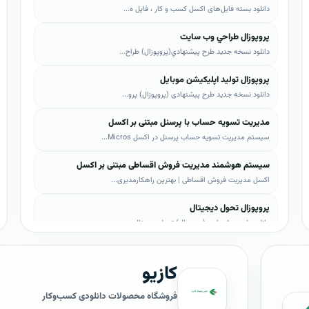
دانلود بسته فایل‌های اکسل کسب و کار ، فایل ه...
پروپوزال طراحي وب سايت
دانلود نسخه جدید طرح پيشنهادي(پروپوزال) طراح...
پروپوزال تولید اپلیکیشن موبایل
دانلود نسخه جدید طرح پیشنهادی (پروپوزال) پرو...
مدیریت تسویه حساب با پرسنل مبتنی بر اکسل
سیستم مدیریت تسویه حساب پرسنل در اکسل Micros...
سیستم هوشمند مدیریت فروش اقساطی مبتنی بر اکسل
اکسل مدیریت فروش اقساطی | بهترین راهکارمدیری...
پروپوزال تحول دیجیتال
دانلود طرح پیشنهادی (پروپوزال) تحول دیجیتال،...
پروپوزال AI
کازیو
دانلود طرح پيشنهادي(پروپوزال) هوش مصنوعی (AI...
پروپوزال بیزاجی
فروشگاه محصولات دانلودی کسب‌وکار
دانلود طرح پيشنهادي(پروپوزال) بیزاجی، لایه ب...