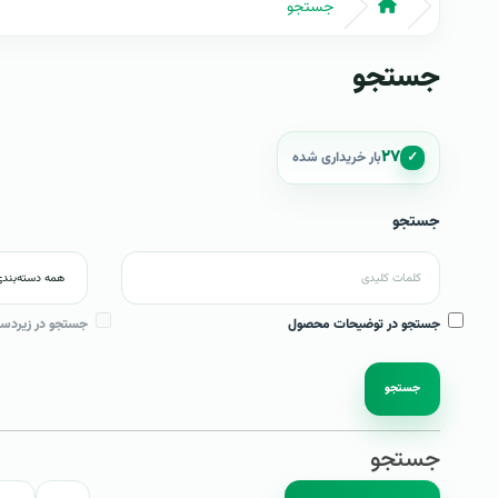
جستجو
جستجو
۲۷
✓
بار خریداری شده
جستجو
جستجو در توضیحات محصول
جستجو در زیردست
جستجو
جستجو