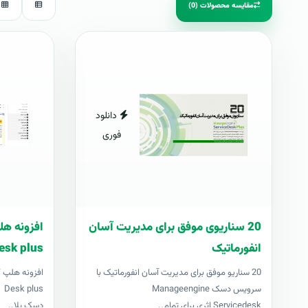
مقایسه محصولات (0)
دانلود
فوری
20 سناریوی موفق برای مدیریت آسان
انفورماتیک
esk plus
20 سناریو موفق برای مدیریت آسان انفورماتیک با
سرویس دسک Manageengine
us
Servicedesk اثری برای تمام..
دسک پلا..