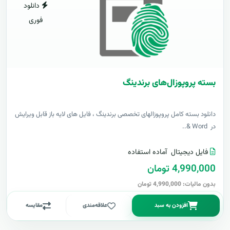
دانلود
فوری
بسته پروپوزال‌های برندینگ
دانلود بسته کامل پروپوزالهای تخصصی برندینگ ، فایل های لایه باز قابل ویرایش
در Word &..
فایل دیجیتال
آماده استفاده
4,990,000 تومان
بدون مالیات: 4,990,000 تومان
افزودن به سبد
علاقه‌مندی
مقایسه