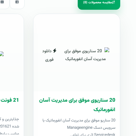
مقایسه محصولات (0)
دانلود
فوری
20 سناریوی موفق برای مدیریت آسان
21 فونت کازيو
انفورماتیک
جذابترين و ک
20 سناریو موفق برای مدیریت آسان انفورماتیک با
سرویس دسک Manageengine
مناسب برايطر
Servicedesk اثری برای تمام..