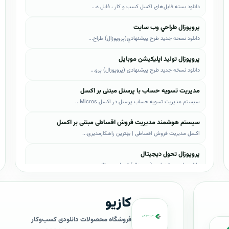
دانلود بسته فایل‌های اکسل کسب و کار ، فایل ه...
پروپوزال طراحي وب سايت
دانلود نسخه جدید طرح پيشنهادي(پروپوزال) طراح...
پروپوزال تولید اپلیکیشن موبایل
دانلود نسخه جدید طرح پیشنهادی (پروپوزال) پرو...
مدیریت تسویه حساب با پرسنل مبتنی بر اکسل
سیستم مدیریت تسویه حساب پرسنل در اکسل Micros...
سیستم هوشمند مدیریت فروش اقساطی مبتنی بر اکسل
اکسل مدیریت فروش اقساطی | بهترین راهکارمدیری...
پروپوزال تحول دیجیتال
دانلود طرح پیشنهادی (پروپوزال) تحول دیجیتال،...
پروپوزال AI
کازیو
دانلود طرح پيشنهادي(پروپوزال) هوش مصنوعی (AI...
پروپوزال بیزاجی
فروشگاه محصولات دانلودی کسب‌وکار
دانلود طرح پيشنهادي(پروپوزال) بیزاجی، لایه ب...