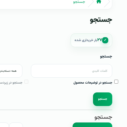
جستجو
جستجو
۲۷
✓
بار خریداری شده
جستجو
جستجو در توضیحات محصول
جستجو در زیردست
جستجو
جستجو