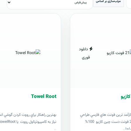
مرتب‌سازی بر اساس
دانلود
فوری
Towel Root
ارآمد ترين فونت هاي فارسي طراحي
بهترين راهکار براي رووت کردن گوشي ان
شده 201621 فونت دست چين کازيو 100%
احا..
..