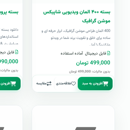
بسته ۴۰۰ المان ویدیویی شاپیکس
بسته پروپ
موشن گرافیک
دانلود بسته 
400 المان طراحی موشن گرافیک، ابزار حرفه ای و
استانداردهای 
ساده برای خلق و تقویت برند شما در ویدئو
ویرایش در &nbs..
مارکتینگ! آما..
فایل دیجی
فایل دیجیتال
آماده استفاده
4,990,000 تو
499,000 تومان
بدون مالیات: 4,990,000 توما
بدون مالیات: 499,000 تومان
افزودن به سبد
علاقه‌مندی
مقایسه
افزودن 