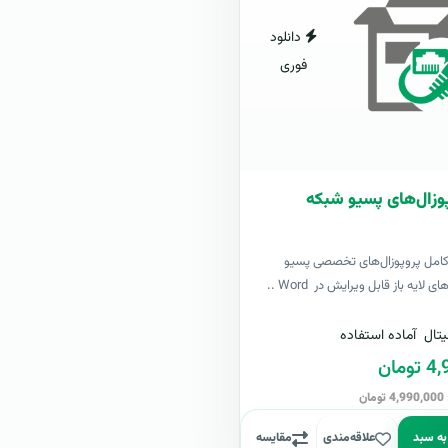
دانلود
فوری
وزال‌های پسیو شبکه
کامل پروپوزال‌های تخصصی پسیو
لایه باز قابل ویرایش در Word ..
تال
آماده استفاده
مان
ن
به سبد
علاقه‌مندی
مقایسه