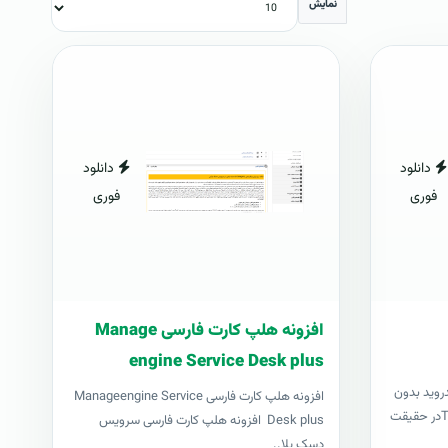
نمایش
دانلود
دانلود
فوری
فوری
افزونه هلپ کارت فارسی Manage
engine Service Desk plus
درويد بدون
افزونه هلپ کارت فارسی Manageengine Service
نياز به کامپيوترتاول رووت يا TowelRootدر حقيقت
Desk plus افزونه هلپ کارت فارسی سرویس
دسک پلا..