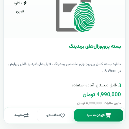
دانلود
فوری
بسته پروپوزال‌های برندینگ
دانلود بسته کامل پروپوزالهای تخصصی برندینگ ، فایل های لایه باز قابل ویرایش
در Word &..
فایل دیجیتال
آماده استفاده
4,990,000 تومان
بدون مالیات: 4,990,000 تومان
افزودن به سبد
علاقه‌مندی
مقایسه