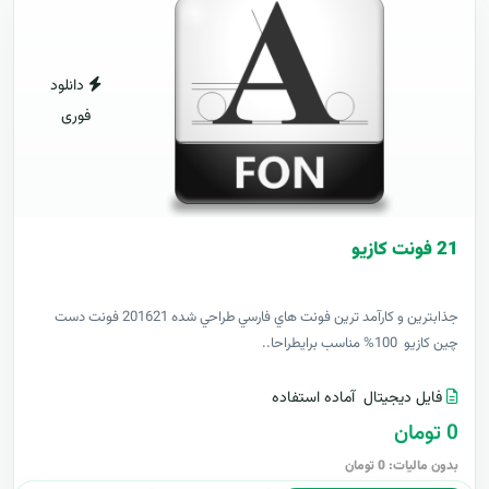
دانلود
فوری
21 فونت کازيو
جذابترين و کارآمد ترين فونت هاي فارسي طراحي شده 201621 فونت دست
چين کازيو 100% مناسب برايطراحا..
فایل دیجیتال
آماده استفاده
0 تومان
بدون مالیات: 0 تومان