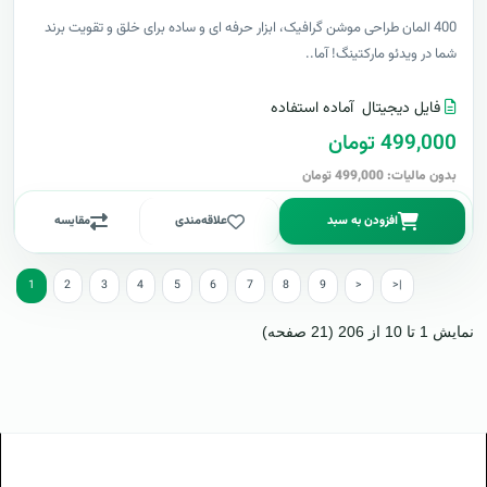
400 المان طراحی موشن گرافیک، ابزار حرفه ای و ساده برای خلق و تقویت برند
شما در ویدئو مارکتینگ! آما..
فایل دیجیتال
آماده استفاده
499,000 تومان
بدون مالیات: 499,000 تومان
افزودن به سبد
علاقه‌مندی
مقایسه
1
2
3
4
5
6
7
8
9
>
>|
نمایش 1 تا 10 از 206 (21 صفحه)