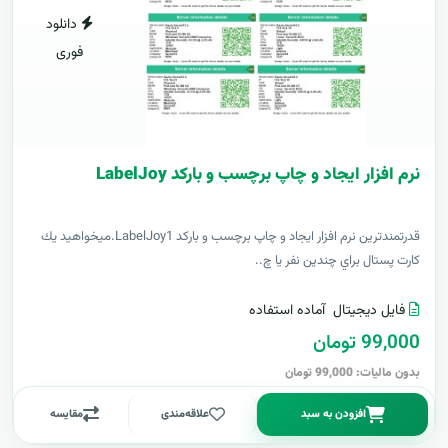
دانلود
فوری
نرم افزار ایجاد و چاپ برچسب و بارکد LabelJoy
قدرتمندترين نرم افزار ایجاد و چاپ برچسب و بارکد LabelJoy1.ميخواهيد يك
كارت پستال براي چندين نفر يا چ..
فایل دیجیتال
آماده استفاده
99,000 تومان
بدون مالیات: 99,000 تومان
افزودن به سبد
علاقه‌مندی
مقایسه