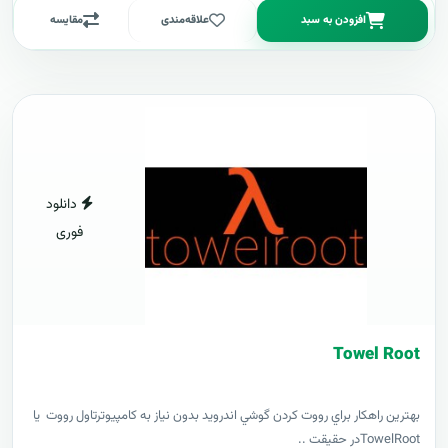
افزودن به سبد
علاقه‌مندی
مقایسه
دانلود
فوری
Towel Root
بهترين راهکار براي رووت کردن گوشي اندرويد بدون نياز به کامپيوترتاول رووت يا
TowelRootدر حقيقت ..