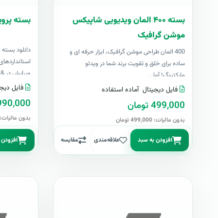
بسته ۴۰۰ المان ویدیویی شاپیکس
بسته پروپ
موشن گرافیک
دانلود بسته 
400 المان طراحی موشن گرافیک، ابزار حرفه ای و
استانداردهای 
ساده برای خلق و تقویت برند شما در ویدئو
ویرایش در &nbs..
مارکتینگ! آما..
فایل دیجی
فایل دیجیتال
آماده استفاده
4,990,000 تو
499,000 تومان
بدون مالیات: 4,990,000 توما
بدون مالیات: 499,000 تومان
افزودن به سبد
علاقه‌مندی
مقایسه
افزودن 