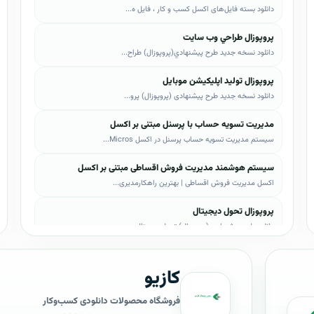
دانلود بسته فایل‌های اکسل کسب و کار ، فایل ه...
پروپوزال طراحي وب سايت
دانلود نسخه جدید طرح پيشنهادي(پروپوزال) طراح...
پروپوزال تولید اپلیکیشن موبایل
دانلود نسخه جدید طرح پیشنهادی (پروپوزال) پرو...
مدیریت تسویه حساب با پرسنل مبتنی بر اکسل
سیستم مدیریت تسویه حساب پرسنل در اکسل Micros...
سیستم هوشمند مدیریت فروش اقساطی مبتنی بر اکسل
اکسل مدیریت فروش اقساطی | بهترین راهکارمدیری...
پروپوزال تحول دیجیتال
دانلود طرح پیشنهادی (پروپوزال) تحول دیجیتال،...
پروپوزال AI
کازیو
دانلود طرح پيشنهادي(پروپوزال) هوش مصنوعی (AI...
پروپوزال بیزاجی
فروشگاه محصولات دانلودی کسب‌وکار
دانلود طرح پيشنهادي(پروپوزال) بیزاجی، لایه ب...