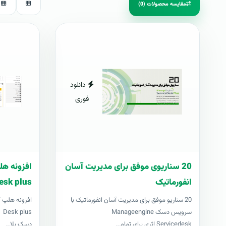
مقایسه محصولات (0)
دانلود
فوری
20 سناریوی موفق برای مدیریت آسان
انفورماتیک
esk plus
20 سناریو موفق برای مدیریت آسان انفورماتیک با
سرویس دسک Manageengine
us
Servicedesk اثری برای تمام..
دسک پلا..