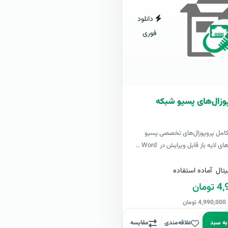
دانلود
فوری
وزال‌های پسیو شبکه
کامل پروپوزال‌های تخصصی پسیو
لایه باز قابل ویرایش در Word ..
تال
آماده استفاده
مان
ن
به سبد
علاقه‌مندی
مقایسه