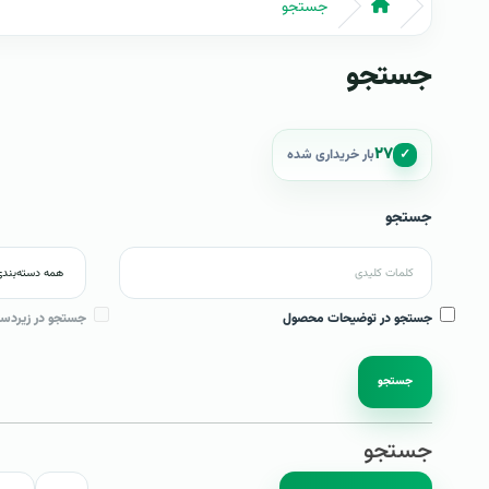
جستجو
جستجو
۲۷
✓
بار خریداری شده
جستجو
جستجو در توضیحات محصول
جستجو در زیردست
جستجو
جستجو