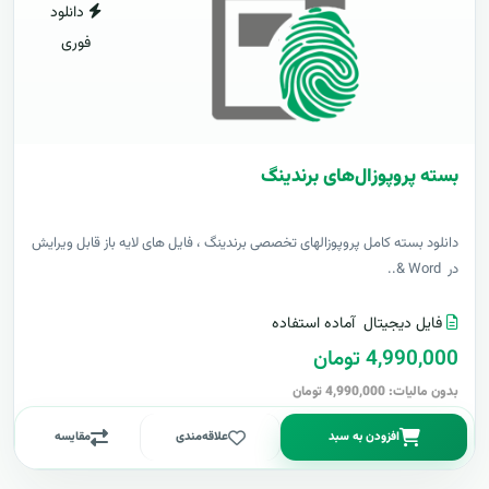
دانلود
فوری
بسته پروپوزال‌های برندینگ
دانلود بسته کامل پروپوزالهای تخصصی برندینگ ، فایل های لایه باز قابل ویرایش
در Word &..
فایل دیجیتال
آماده استفاده
4,990,000 تومان
بدون مالیات: 4,990,000 تومان
افزودن به سبد
علاقه‌مندی
مقایسه