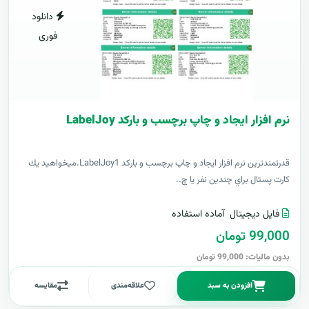
دانلود
فوری
نرم افزار ایجاد و چاپ برچسب و بارکد LabelJoy
قدرتمندترين نرم افزار ایجاد و چاپ برچسب و بارکد LabelJoy1.ميخواهيد يك
كارت پستال براي چندين نفر يا چ..
فایل دیجیتال
آماده استفاده
99,000 تومان
بدون مالیات: 99,000 تومان
افزودن به سبد
علاقه‌مندی
مقایسه