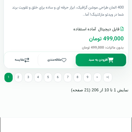
400 المان طراحی موشن گرافیک، ابزار حرفه ای و ساده برای خلق و تقویت برند
شما در ویدئو مارکتینگ! آما..
فایل دیجیتال
آماده استفاده
499,000 تومان
بدون مالیات: 499,000 تومان
افزودن به سبد
علاقه‌مندی
مقایسه
1
2
3
4
5
6
7
8
9
>
>|
نمایش 1 تا 10 از 206 (21 صفحه)