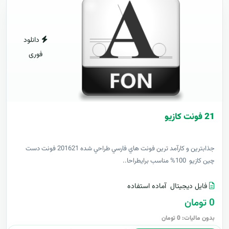
دانلود
فوری
21 فونت کازيو
جذابترين و کارآمد ترين فونت هاي فارسي طراحي شده 201621 فونت دست
چين کازيو 100% مناسب برايطراحا..
فایل دیجیتال
آماده استفاده
0 تومان
بدون مالیات: 0 تومان