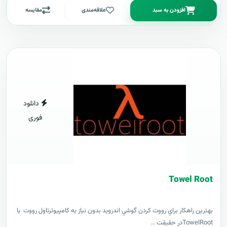
افزودن به سبد
علاقه‌مندی
مقایسه
دانلود
فوری
Towel Root
بهترين راهکار براي رووت کردن گوشي اندرويد بدون نياز به کامپيوترتاول رووت يا
TowelRootدر حقيقت ..