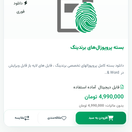
دانلود
فوری
بسته پروپوزال‌های برندینگ
دانلود بسته کامل پروپوزالهای تخصصی برندینگ ، فایل های لایه باز قابل ویرایش
در Word &..
فایل دیجیتال
آماده استفاده
4,990,000 تومان
بدون مالیات: 4,990,000 تومان
افزودن به سبد
علاقه‌مندی
مقایسه