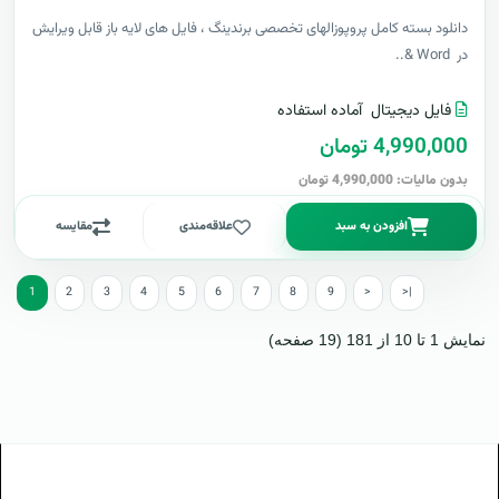
دانلود بسته کامل پروپوزالهای تخصصی برندینگ ، فایل های لایه باز قابل ویرایش
در Word &..
فایل دیجیتال
آماده استفاده
4,990,000 تومان
بدون مالیات: 4,990,000 تومان
افزودن به سبد
علاقه‌مندی
مقایسه
1
2
3
4
5
6
7
8
9
>
>|
نمایش 1 تا 10 از 181 (19 صفحه)