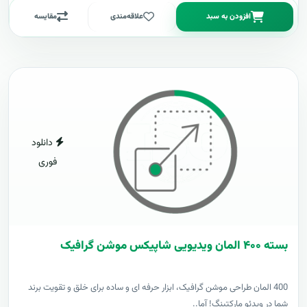
افزودن به سبد
علاقه‌مندی
مقایسه
دانلود
فوری
بسته ۴۰۰ المان ویدیویی شاپیکس موشن گرافیک
400 المان طراحی موشن گرافیک، ابزار حرفه ای و ساده برای خلق و تقویت برند
شما در ویدئو مارکتینگ! آما..