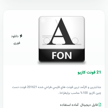
دانلود
فوری
21 فونت کازيو
جذابترين و کارآمد ترين فونت هاي فارسي طراحي شده 201621 فونت دست
چين کازيو 100% مناسب برايطراحا..
فایل دیجیتال
آماده استفاده