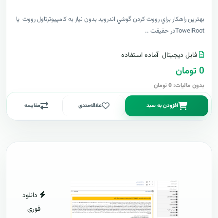
بهترين راهکار براي رووت کردن گوشي اندرويد بدون نياز به کامپيوترتاول رووت يا
TowelRootدر حقيقت ..
فایل دیجیتال
آماده استفاده
0 تومان
بدون مالیات: 0 تومان
افزودن به سبد
علاقه‌مندی
مقایسه
دانلود
فوری