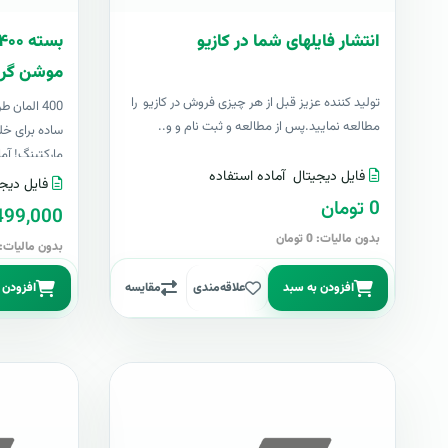
انتشار فایلهای شما در کازیو
موشن گرا
توليد کننده عزيز قبل از هر چیزی فروش در کازیو را
400 المان
مطالعه نمایید.پس از مطالعه و ثبت نام و و..
ساده برای خل
مارکتینگ! آما
فایل دیجیتال
آماده استفاده
فایل دیجی
0 تومان
499,000 توما
بدون مالیات: 0 تومان
بدون مالیات: 499,000 توما
افزودن به سبد
علاقه‌مندی
مقایسه
افزودن 