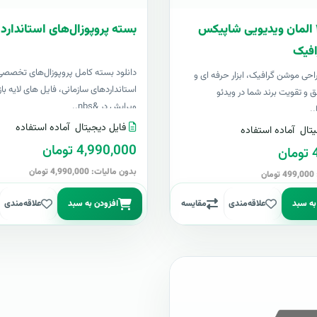
بسته ۴۰۰ المان ویدیویی شاپیکس
بسته پروپوزال‌های استاندارد 
فیک
دانلود بسته کامل پروپوزال‌های تخصصی
 طراحی موشن گرافیک، ابزار حرفه ای و
استانداردهای سازمانی، فایل های لایه باز
ق و تقویت برند شما در ویدئو
ویرایش در &nbs..
..
فایل دیجیتال
آماده استفاده
تال
آماده استفاده
4,990,000 تومان
ن
بدون مالیات: 4,990,000 تومان
ن
به سبد
علاقه‌مندی
مقایسه
افزودن به سبد
علاقه‌مندی