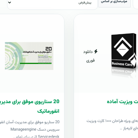
مرتب‌سازی بر اساس
دانلود
فوری
20 سناریوی موفق برای مدی
انفورماتیک
مجموعه حرفه‌ای ویژه طراحان ۱۰۰۰ کارت ویزیت
20 سناریو موفق برای مدیریت آسان انفو
ی لایه‌باز ..
سرویس دسک Manageengine
Servicedesk اثری برای تمام..