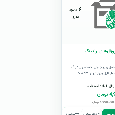
دانلود
فوری
وزال‌های برندینگ
کامل پروپوزالهای تخصصی برندینگ ،
ز قابل ویرایش در Word &..
تال
آماده استفاده
مان
ن
به سبد
علاقه‌مندی
مقایسه