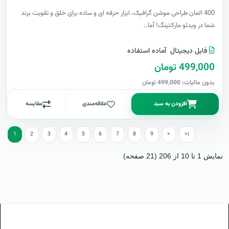
400 المان طراحی موشن گرافیک، ابزار حرفه ای و ساده برای خلق و تقویت برند
شما در ویدئو مارکتینگ! آما..
فایل دیجیتال
آماده استفاده
499,000 تومان
بدون مالیات: 499,000 تومان
افزودن به سبد
علاقه‌مندی
مقایسه
1
2
3
4
5
6
7
8
9
>
>|
نمایش 1 تا 10 از 206 (21 صفحه)