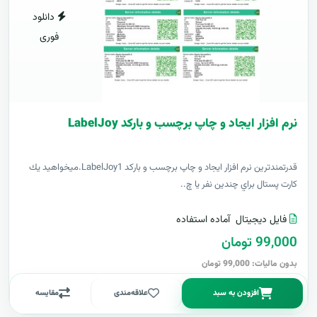
دانلود
فوری
نرم افزار ایجاد و چاپ برچسب و بارکد LabelJoy
قدرتمندترين نرم افزار ایجاد و چاپ برچسب و بارکد LabelJoy1.ميخواهيد يك
كارت پستال براي چندين نفر يا چ..
فایل دیجیتال
آماده استفاده
99,000 تومان
بدون مالیات: 99,000 تومان
افزودن به سبد
علاقه‌مندی
مقایسه