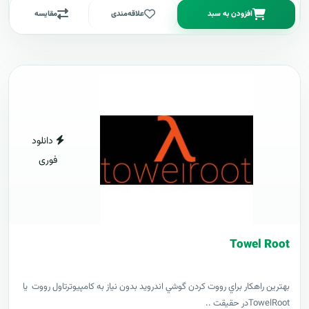
افزودن به سبد
علاقه‌مندی
مقایسه
دانلود
فوری
Towel Root
بهترين راهکار براي رووت کردن گوشي اندرويد بدون نياز به کامپيوترتاول رووت يا
TowelRootدر حقيقت ..