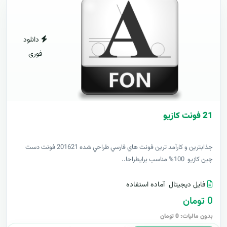
دانلود
فوری
21 فونت کازيو
جذابترين و کارآمد ترين فونت هاي فارسي طراحي شده 201621 فونت دست
چين کازيو 100% مناسب برايطراحا..
فایل دیجیتال
آماده استفاده
0 تومان
بدون مالیات: 0 تومان