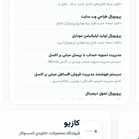
دانلود بسته فایل‌های اکسل کسب و کار ، فایل ه...
پروپوزال طراحي وب سايت
دانلود نسخه جدید طرح پيشنهادي(پروپوزال) طراح...
پروپوزال تولید اپلیکیشن موبایل
دانلود نسخه جدید طرح پیشنهادی (پروپوزال) پرو...
مدیریت تسویه حساب با پرسنل مبتنی بر اکسل
سیستم مدیریت تسویه حساب پرسنل در اکسل Micros...
سیستم هوشمند مدیریت فروش اقساطی مبتنی بر اکسل
اکسل مدیریت فروش اقساطی | بهترین راهکارمدیری...
پروپوزال تحول دیجیتال
دانلود طرح پیشنهادی (پروپوزال) تحول دیجیتال،...
پروپوزال AI
کازیو
دانلود طرح پيشنهادي(پروپوزال) هوش مصنوعی (AI...
پروپوزال بیزاجی
فروشگاه محصولات دانلودی کسب‌وکار
دانلود طرح پيشنهادي(پروپوزال) بیزاجی، لایه ب...