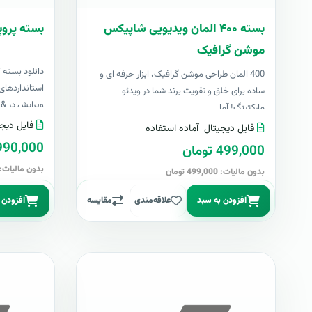
بسته ۴۰۰ المان ویدیویی شاپیکس
بسته پروپ
موشن گرافیک
دانلود بسته 
400 المان طراحی موشن گرافیک، ابزار حرفه ای و
استانداردهای 
ساده برای خلق و تقویت برند شما در ویدئو
ویرایش در &nbs..
مارکتینگ! آما..
فایل دیجی
فایل دیجیتال
آماده استفاده
4,990,000 تو
499,000 تومان
بدون مالیات: 4,990,000 توما
بدون مالیات: 499,000 تومان
افزودن به سبد
علاقه‌مندی
مقایسه
افزودن 