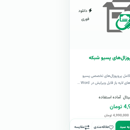
دانلود
فوری
وزال‌های پسیو شبکه
کامل پروپوزال‌های تخصصی پسیو
لایه باز قابل ویرایش در Word ..
تال
آماده استفاده
مان
ن
به سبد
علاقه‌مندی
مقایسه