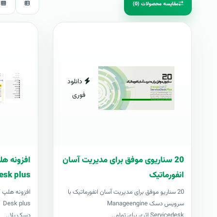
مقایسه محصولات (0)
دانلود
فوری
20 سناریوی موفق برای مدیریت آسان
انفورماتیک
esk plus
20 سناریو موفق برای مدیریت آسان انفورماتیک با
سرویس دسک Manageengine
us
Servicedesk اثری برای تمام..
دسک پلا..