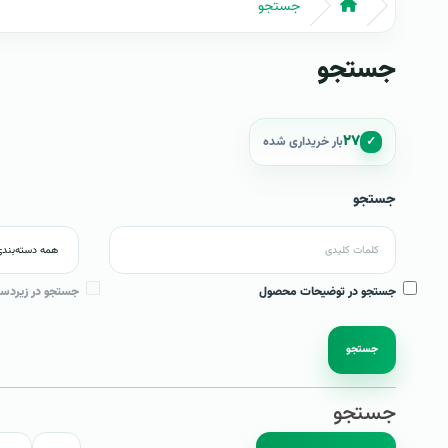
جستجو
جستجو
۲۷
✓
بار خریداری شده
جستجو
جستجو در توضیحات محصول
جستجو در زیردست
جستجو
جستجو