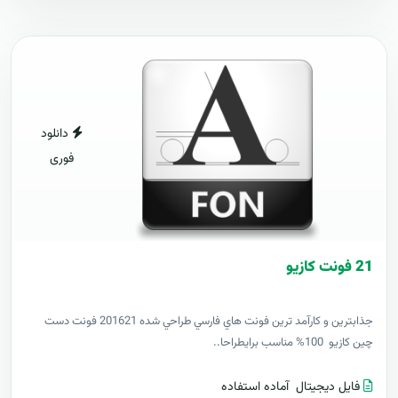
دانلود
فوری
21 فونت کازيو
جذابترين و کارآمد ترين فونت هاي فارسي طراحي شده 201621 فونت دست
چين کازيو 100% مناسب برايطراحا..
فایل دیجیتال
آماده استفاده