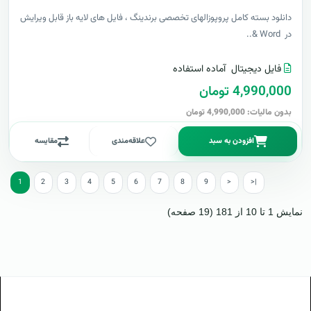
دانلود بسته کامل پروپوزالهای تخصصی برندینگ ، فایل های لایه باز قابل ویرایش
در Word &..
فایل دیجیتال
آماده استفاده
4,990,000 تومان
بدون مالیات: 4,990,000 تومان
افزودن به سبد
علاقه‌مندی
مقایسه
1
2
3
4
5
6
7
8
9
>
>|
نمایش 1 تا 10 از 181 (19 صفحه)