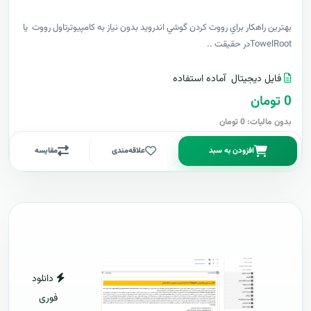
بهترين راهکار براي رووت کردن گوشي اندرويد بدون نياز به کامپيوترتاول رووت يا
TowelRootدر حقيقت ..
فایل دیجیتال
آماده استفاده
0 تومان
بدون مالیات: 0 تومان
افزودن به سبد
علاقه‌مندی
مقایسه
دانلود
فوری