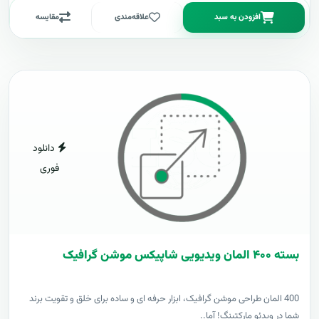
افزودن به سبد
علاقه‌مندی
مقایسه
دانلود
فوری
بسته ۴۰۰ المان ویدیویی شاپیکس موشن گرافیک
400 المان طراحی موشن گرافیک، ابزار حرفه ای و ساده برای خلق و تقویت برند
شما در ویدئو مارکتینگ! آما..