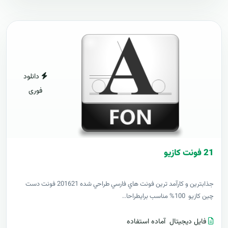
دانلود
فوری
21 فونت کازيو
جذابترين و کارآمد ترين فونت هاي فارسي طراحي شده 201621 فونت دست
چين کازيو 100% مناسب برايطراحا..
فایل دیجیتال
آماده استفاده