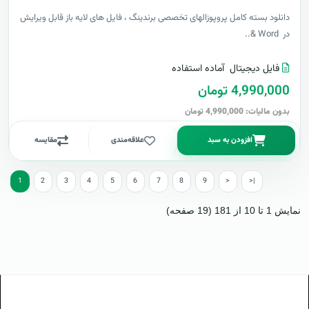
دانلود بسته کامل پروپوزالهای تخصصی برندینگ ، فایل های لایه باز قابل ویرایش
در Word &..
فایل دیجیتال
آماده استفاده
4,990,000 تومان
بدون مالیات: 4,990,000 تومان
افزودن به سبد
علاقه‌مندی
مقایسه
1
2
3
4
5
6
7
8
9
>
>|
نمایش 1 تا 10 از 181 (19 صفحه)