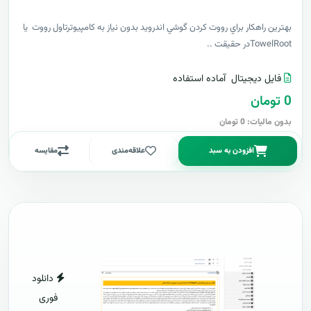
بهترين راهکار براي رووت کردن گوشي اندرويد بدون نياز به کامپيوترتاول رووت يا
TowelRootدر حقيقت ..
فایل دیجیتال
آماده استفاده
0 تومان
بدون مالیات: 0 تومان
افزودن به سبد
علاقه‌مندی
مقایسه
دانلود
فوری