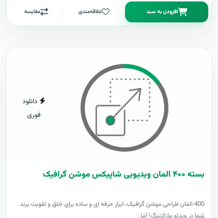
افزودن به سبد
علاقه‌مندی
مقایسه
دانلود
فوری
بسته ۴۰۰ المان ویدیویی شاپیکس موشن گرافیک
400 المان طراحی موشن گرافیک، ابزار حرفه ای و ساده برای خلق و تقویت برند
شما در ویدئو مارکتینگ! آما..