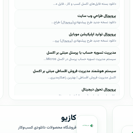
دانلود بسته فایل‌های اکسل کسب و کار ، فایل ه...
پروپوزال طراحي وب سايت
دانلود نسخه جدید طرح پيشنهادي(پروپوزال) طراح...
پروپوزال تولید اپلیکیشن موبایل
دانلود نسخه جدید طرح پیشنهادی (پروپوزال) پرو...
مدیریت تسویه حساب با پرسنل مبتنی بر اکسل
سیستم مدیریت تسویه حساب پرسنل در اکسل Micros...
سیستم هوشمند مدیریت فروش اقساطی مبتنی بر اکسل
اکسل مدیریت فروش اقساطی | بهترین راهکارمدیری...
پروپوزال تحول دیجیتال
دانلود طرح پیشنهادی (پروپوزال) تحول دیجیتال،...
پروپوزال AI
کازیو
دانلود طرح پيشنهادي(پروپوزال) هوش مصنوعی (AI...
پروپوزال بیزاجی
فروشگاه محصولات دانلودی کسب‌وکار
دانلود طرح پيشنهادي(پروپوزال) بیزاجی، لایه ب...