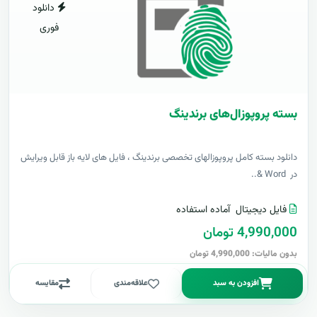
دانلود
فوری
بسته پروپوزال‌های برندینگ
دانلود بسته کامل پروپوزالهای تخصصی برندینگ ، فایل های لایه باز قابل ویرایش
در Word &..
فایل دیجیتال
آماده استفاده
4,990,000 تومان
بدون مالیات: 4,990,000 تومان
افزودن به سبد
علاقه‌مندی
مقایسه