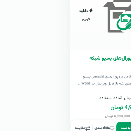
دانلود
فوری
وزال‌های پسیو شبکه
کامل پروپوزال‌های تخصصی پسیو
لایه باز قابل ویرایش در Word ..
تال
آماده استفاده
مان
ن
به سبد
علاقه‌مندی
مقایسه