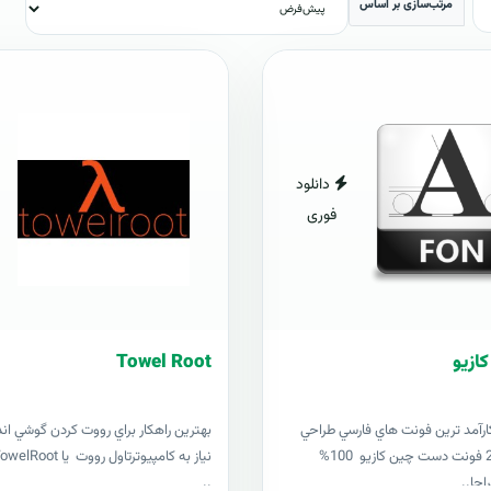
مرتب‌سازی بر اساس
دانلود
فوری
Towel Root
ارآمد ترين فونت هاي فارسي طراحي
بهترين راهکار براي رووت کردن گوشي ان
شده 201621 فونت دست چين کازيو 100%
احا..
..