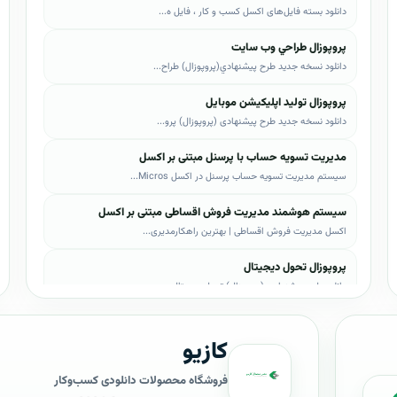
دانلود بسته فایل‌های اکسل کسب و کار ، فایل ه...
پروپوزال طراحي وب سايت
دانلود نسخه جدید طرح پيشنهادي(پروپوزال) طراح...
پروپوزال تولید اپلیکیشن موبایل
دانلود نسخه جدید طرح پیشنهادی (پروپوزال) پرو...
مدیریت تسویه حساب با پرسنل مبتنی بر اکسل
سیستم مدیریت تسویه حساب پرسنل در اکسل Micros...
سیستم هوشمند مدیریت فروش اقساطی مبتنی بر اکسل
اکسل مدیریت فروش اقساطی | بهترین راهکارمدیری...
پروپوزال تحول دیجیتال
دانلود طرح پیشنهادی (پروپوزال) تحول دیجیتال،...
پروپوزال AI
کازیو
دانلود طرح پيشنهادي(پروپوزال) هوش مصنوعی (AI...
پروپوزال بیزاجی
فروشگاه محصولات دانلودی کسب‌وکار
دانلود طرح پيشنهادي(پروپوزال) بیزاجی، لایه ب...