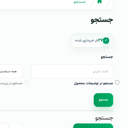
جستجو
جستجو
۲۷
✓
بار خریداری شده
جستجو
جستجو در توضیحات محصول
جستجو در زیردست
جستجو
جستجو