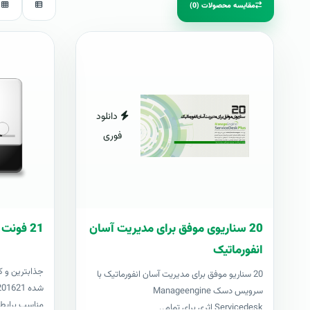
مقایسه محصولات (0)
دانلود
فوری
20 سناریوی موفق برای مدیریت آسان
21 فونت کازيو
انفورماتیک
جذابترين و ک
20 سناریو موفق برای مدیریت آسان انفورماتیک با
سرویس دسک Manageengine
مناسب برايطر
Servicedesk اثری برای تمام..