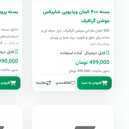
بسته ۴۰۰ المان ویدیویی شاپیکس
بسته پروپ
موشن گرافیک
دانلود بسته 
400 المان طراحی موشن گرافیک، ابزار حرفه ای و
استانداردهای 
ساده برای خلق و تقویت برند شما در ویدئو
ویرایش در &nbs..
مارکتینگ! آما..
فایل دیجی
فایل دیجیتال
آماده استفاده
4,990,000 تو
499,000 تومان
بدون مالیات: 4,990,000 توما
بدون مالیات: 499,000 تومان
افزودن به سبد
علاقه‌مندی
مقایسه
افزودن 