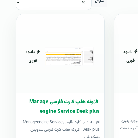
نمایش
دانلود
دانلود
فوری
فوری
افزونه هلپ کارت فارسی Manage
engine Service Desk plus
درويد بدون
افزونه هلپ کارت فارسی Manageengine Service
نياز به کامپيوترتاول رووت يا TowelRootدر حقيقت
Desk plus افزونه هلپ کارت فارسی سرویس
دسک پلا..