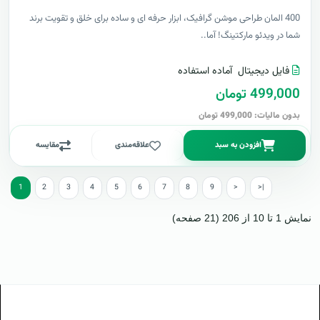
400 المان طراحی موشن گرافیک، ابزار حرفه ای و ساده برای خلق و تقویت برند
شما در ویدئو مارکتینگ! آما..
فایل دیجیتال
آماده استفاده
499,000 تومان
بدون مالیات: 499,000 تومان
افزودن به سبد
علاقه‌مندی
مقایسه
1
2
3
4
5
6
7
8
9
>
>|
نمایش 1 تا 10 از 206 (21 صفحه)