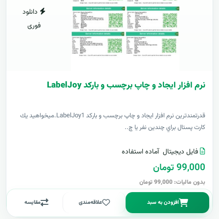
دانلود
فوری
نرم افزار ایجاد و چاپ برچسب و بارکد LabelJoy
قدرتمندترين نرم افزار ایجاد و چاپ برچسب و بارکد LabelJoy1.ميخواهيد يك
كارت پستال براي چندين نفر يا چ..
فایل دیجیتال
آماده استفاده
99,000 تومان
بدون مالیات: 99,000 تومان
افزودن به سبد
علاقه‌مندی
مقایسه