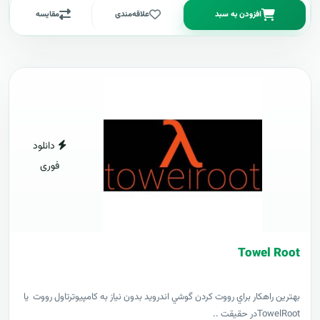
افزودن به سبد
علاقه‌مندی
مقایسه
دانلود
فوری
Towel Root
بهترين راهکار براي رووت کردن گوشي اندرويد بدون نياز به کامپيوترتاول رووت يا
TowelRootدر حقيقت ..