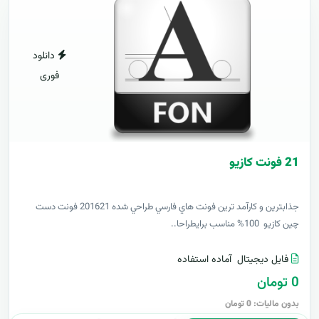
دانلود
فوری
21 فونت کازيو
جذابترين و کارآمد ترين فونت هاي فارسي طراحي شده 201621 فونت دست
چين کازيو 100% مناسب برايطراحا..
فایل دیجیتال
آماده استفاده
0 تومان
بدون مالیات: 0 تومان