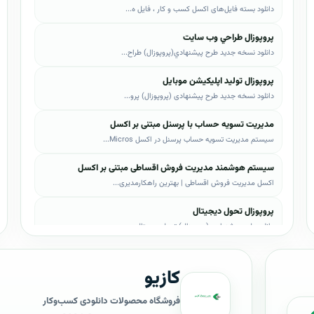
دانلود بسته فایل‌های اکسل کسب و کار ، فایل ه...
پروپوزال طراحي وب سايت
دانلود نسخه جدید طرح پيشنهادي(پروپوزال) طراح...
پروپوزال تولید اپلیکیشن موبایل
دانلود نسخه جدید طرح پیشنهادی (پروپوزال) پرو...
مدیریت تسویه حساب با پرسنل مبتنی بر اکسل
سیستم مدیریت تسویه حساب پرسنل در اکسل Micros...
سیستم هوشمند مدیریت فروش اقساطی مبتنی بر اکسل
اکسل مدیریت فروش اقساطی | بهترین راهکارمدیری...
پروپوزال تحول دیجیتال
دانلود طرح پیشنهادی (پروپوزال) تحول دیجیتال،...
پروپوزال AI
کازیو
دانلود طرح پيشنهادي(پروپوزال) هوش مصنوعی (AI...
پروپوزال بیزاجی
فروشگاه محصولات دانلودی کسب‌وکار
دانلود طرح پيشنهادي(پروپوزال) بیزاجی، لایه ب...