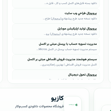
دانلود بسته فایل‌های اکسل کسب و کار ، فایل ه...
پروپوزال طراحي وب سايت
دانلود نسخه جدید طرح پيشنهادي(پروپوزال) طراح...
پروپوزال تولید اپلیکیشن موبایل
دانلود نسخه جدید طرح پیشنهادی (پروپوزال) پرو...
مدیریت تسویه حساب با پرسنل مبتنی بر اکسل
سیستم مدیریت تسویه حساب پرسنل در اکسل Micros...
سیستم هوشمند مدیریت فروش اقساطی مبتنی بر اکسل
اکسل مدیریت فروش اقساطی | بهترین راهکارمدیری...
پروپوزال تحول دیجیتال
دانلود طرح پیشنهادی (پروپوزال) تحول دیجیتال،...
پروپوزال AI
کازیو
دانلود طرح پيشنهادي(پروپوزال) هوش مصنوعی (AI...
پروپوزال بیزاجی
فروشگاه محصولات دانلودی کسب‌وکار
دانلود طرح پيشنهادي(پروپوزال) بیزاجی، لایه ب...