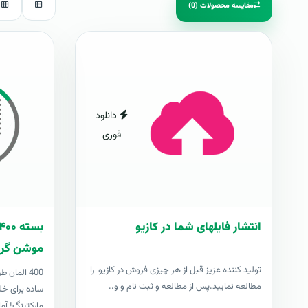
مقایسه محصولات (0)
دانلود
فوری
انتشار فایلهای شما در کازیو
موشن گرا
توليد کننده عزيز قبل از هر چیزی فروش در کازیو را
400 المان
مطالعه نمایید.پس از مطالعه و ثبت نام و و..
ساده برای خل
مارکتینگ! آما