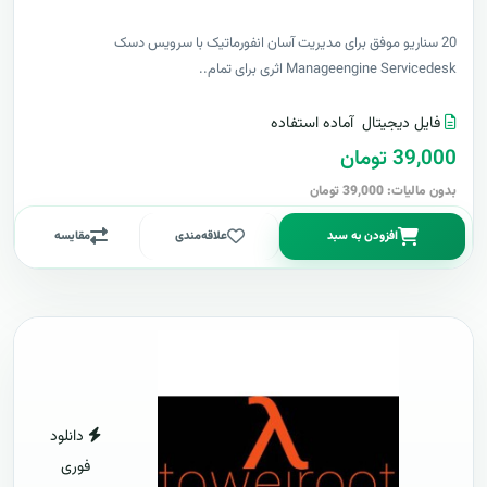
20 سناریو موفق برای مدیریت آسان انفورماتیک با سرویس دسک
Manageengine Servicedesk اثری برای تمام..
فایل دیجیتال
آماده استفاده
39,000 تومان
بدون مالیات: 39,000 تومان
افزودن به سبد
علاقه‌مندی
مقایسه
دانلود
فوری