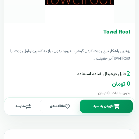
Towel Root
بهترين راهکار براي رووت کردن گوشي اندرويد بدون نياز به کامپيوترتاول رووت يا
TowelRootدر حقيقت ..
فایل دیجیتال
آماده استفاده
0 تومان
بدون مالیات: 0 تومان
افزودن به سبد
علاقه‌مندی
مقایسه