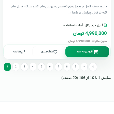
دانلود بسته کامل پروپوزال‌های تخصصی سرویس‌های اکتیو شبکه، فایل های
لایه باز قابل ویرایش در &nbs..
فایل دیجیتال
آماده استفاده
4,990,000 تومان
بدون مالیات: 4,990,000 تومان
افزودن به سبد
علاقه‌مندی
مقایسه
1
2
3
4
5
6
7
8
9
>
>|
نمایش 1 تا 10 از 196 (20 صفحه)