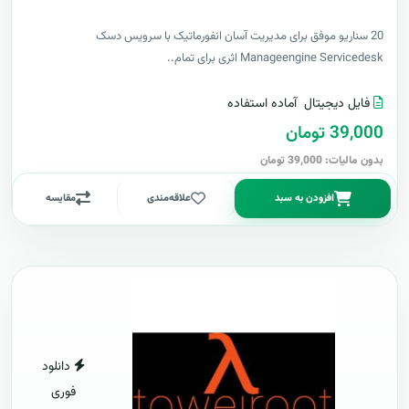
20 سناریو موفق برای مدیریت آسان انفورماتیک با سرویس دسک
Manageengine Servicedesk اثری برای تمام..
فایل دیجیتال
آماده استفاده
39,000 تومان
بدون مالیات: 39,000 تومان
افزودن به سبد
علاقه‌مندی
مقایسه
دانلود
فوری