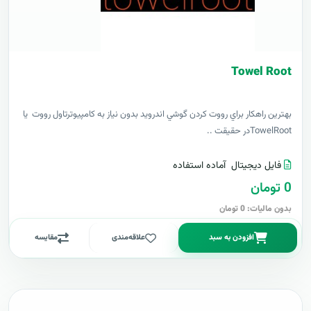
Towel Root
بهترين راهکار براي رووت کردن گوشي اندرويد بدون نياز به کامپيوترتاول رووت يا
TowelRootدر حقيقت ..
فایل دیجیتال
آماده استفاده
0 تومان
بدون مالیات: 0 تومان
افزودن به سبد
علاقه‌مندی
مقایسه