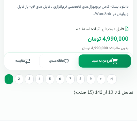
دانلود بسته کامل پروپوزال‌های تخصصی نرم‌افزاری ، فایل های لایه باز قابل
ویرایش در Word&nb..
فایل دیجیتال
آماده استفاده
4,990,000 تومان
بدون مالیات: 4,990,000 تومان
افزودن به سبد
علاقه‌مندی
مقایسه
1
2
3
4
5
6
7
8
9
>
>|
نمایش 1 تا 10 از 142 (15 صفحه)