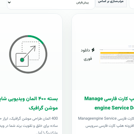
مرتب‌سازی بر اساس
دانلود
فوری
افزونه هلپ کارت فارسی Manage
بسته ۴۰۰ المان ویدیویی 
engine Service D
موشن گرافیک
افزونه هلپ کارت فارسی Manageengine Service
400 المان طراحی موشن گرافیک، ابزار ح
Desk pl افزونه هلپ کارت فارسی سرویس
ساده برای خلق و تقویت برند شما در وید
مارکتینگ! آما..