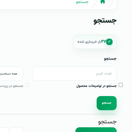
جستجو
جستجو
۲۷
✓
بار خریداری شده
جستجو
جستجو در توضیحات محصول
جستجو در زیردست
جستجو
جستجو