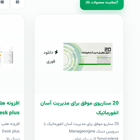
مقایسه محصولات (0)
دانلود
فوری
20 سناریوی موفق برای مدیریت آسان
انفورماتیک
esk plus
20 سناریو موفق برای مدیریت آسان انفورماتیک با
سرویس دسک Manageengine
us
Servicedesk اثری برای تمام..
دسک پلا..