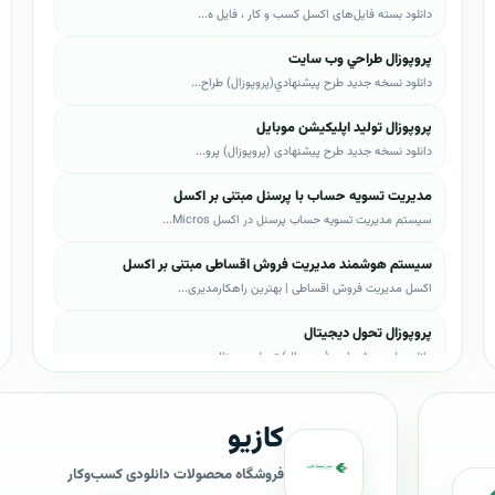
دانلود بسته فایل‌های اکسل کسب و کار ، فایل ه...
پروپوزال طراحي وب سايت
دانلود نسخه جدید طرح پيشنهادي(پروپوزال) طراح...
پروپوزال تولید اپلیکیشن موبایل
دانلود نسخه جدید طرح پیشنهادی (پروپوزال) پرو...
مدیریت تسویه حساب با پرسنل مبتنی بر اکسل
سیستم مدیریت تسویه حساب پرسنل در اکسل Micros...
سیستم هوشمند مدیریت فروش اقساطی مبتنی بر اکسل
اکسل مدیریت فروش اقساطی | بهترین راهکارمدیری...
پروپوزال تحول دیجیتال
دانلود طرح پیشنهادی (پروپوزال) تحول دیجیتال،...
پروپوزال AI
کازیو
دانلود طرح پيشنهادي(پروپوزال) هوش مصنوعی (AI...
پروپوزال بیزاجی
فروشگاه محصولات دانلودی کسب‌وکار
دانلود طرح پيشنهادي(پروپوزال) بیزاجی، لایه ب...