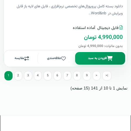
دانلود بسته کامل پروپوزال‌های تخصصی نرم‌افزاری ، فایل های لایه باز قابل
ویرایش در Word&nb..
فایل دیجیتال
آماده استفاده
4,990,000 تومان
بدون مالیات: 4,990,000 تومان
افزودن به سبد
علاقه‌مندی
مقایسه
1
2
3
4
5
6
7
8
9
>
>|
نمایش 1 تا 10 از 141 (15 صفحه)