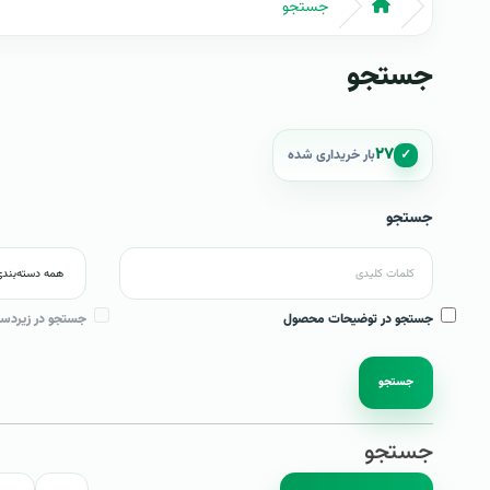
جستجو
جستجو
۲۷
✓
بار خریداری شده
جستجو
جستجو در توضیحات محصول
جستجو در زیردست
جستجو
جستجو