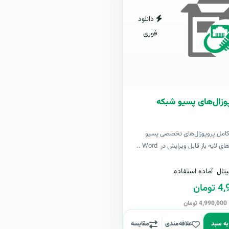
دانلود
فوری
وزال‌های پسیو شبکه
کامل پروپوزال‌های تخصصی پسیو
لایه باز قابل ویرایش در Word ..
تال
آماده استفاده
مان
ن
به سبد
علاقه‌مندی
مقایسه