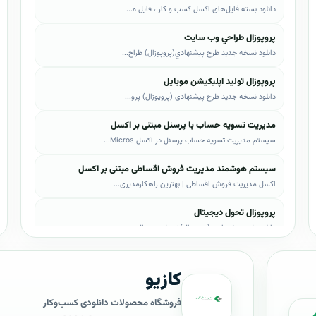
دانلود بسته فایل‌های اکسل کسب و کار ، فایل ه...
پروپوزال طراحي وب سايت
دانلود نسخه جدید طرح پيشنهادي(پروپوزال) طراح...
پروپوزال تولید اپلیکیشن موبایل
دانلود نسخه جدید طرح پیشنهادی (پروپوزال) پرو...
مدیریت تسویه حساب با پرسنل مبتنی بر اکسل
سیستم مدیریت تسویه حساب پرسنل در اکسل Micros...
سیستم هوشمند مدیریت فروش اقساطی مبتنی بر اکسل
اکسل مدیریت فروش اقساطی | بهترین راهکارمدیری...
پروپوزال تحول دیجیتال
دانلود طرح پیشنهادی (پروپوزال) تحول دیجیتال،...
پروپوزال AI
کازیو
دانلود طرح پيشنهادي(پروپوزال) هوش مصنوعی (AI...
پروپوزال بیزاجی
فروشگاه محصولات دانلودی کسب‌وکار
دانلود طرح پيشنهادي(پروپوزال) بیزاجی، لایه ب...