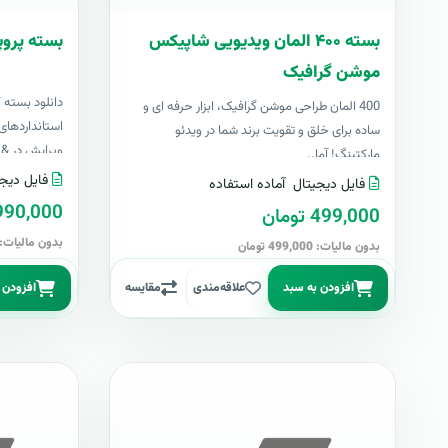
بسته ۴۰۰ المان ویدیویی شاپیکس
بسته پروپ
موشن گرافیک
دانلود بسته 
400 المان طراحی موشن گرافیک، ابزار حرفه ای و
استانداردهای 
ساده برای خلق و تقویت برند شما در ویدئو
ویرایش در &nbs..
مارکتینگ! آما..
فایل دیجی
فایل دیجیتال
آماده استفاده
4,990,000 تو
499,000 تومان
بدون مالیات: 4,990,000 توما
بدون مالیات: 499,000 تومان
افزودن به سبد
علاقه‌مندی
مقایسه
افزودن 