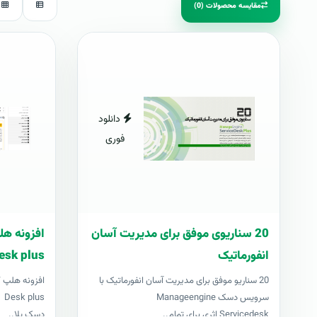
مقایسه محصولات (0)
دانلود
فوری
20 سناریوی موفق برای مدیریت آسان
انفورماتیک
esk plus
20 سناریو موفق برای مدیریت آسان انفورماتیک با
سرویس دسک Manageengine
us
Servicedesk اثری برای تمام..
دسک پلا..