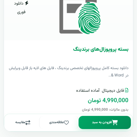
دانلود
فوری
بسته پروپوزال‌های برندینگ
دانلود بسته کامل پروپوزالهای تخصصی برندینگ ، فایل های لایه باز قابل ویرایش
در Word &..
فایل دیجیتال
آماده استفاده
4,990,000 تومان
بدون مالیات: 4,990,000 تومان
افزودن به سبد
علاقه‌مندی
مقایسه