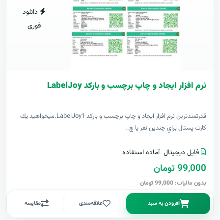
دانلود
فوری
نرم افزار ایجاد و چاپ برچسب و بارکد LabelJoy
قدرتمندترين نرم افزار ایجاد و چاپ برچسب و بارکد LabelJoy1.ميخواهيد يك
كارت پستال براي چندين نفر يا چ..
فایل دیجیتال
آماده استفاده
99,000 تومان
بدون مالیات: 99,000 تومان
افزودن به سبد
علاقه‌مندی
مقایسه