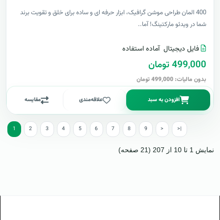
400 المان طراحی موشن گرافیک، ابزار حرفه ای و ساده برای خلق و تقویت برند
شما در ویدئو مارکتینگ! آما..
فایل دیجیتال
آماده استفاده
499,000 تومان
بدون مالیات: 499,000 تومان
افزودن به سبد
علاقه‌مندی
مقایسه
1
2
3
4
5
6
7
8
9
>
>|
نمایش 1 تا 10 از 207 (21 صفحه)