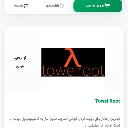
افزودن به سبد
علاقه‌مندی
مقایسه
دانلود
فوری
Towel Root
بهترين راهکار براي رووت کردن گوشي اندرويد بدون نياز به کامپيوترتاول رووت يا
TowelRootدر حقيقت ..