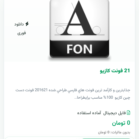
دانلود
فوری
21 فونت کازيو
جذابترين و کارآمد ترين فونت هاي فارسي طراحي شده 201621 فونت دست
چين کازيو 100% مناسب برايطراحا..
فایل دیجیتال
آماده استفاده
0 تومان
بدون مالیات: 0 تومان