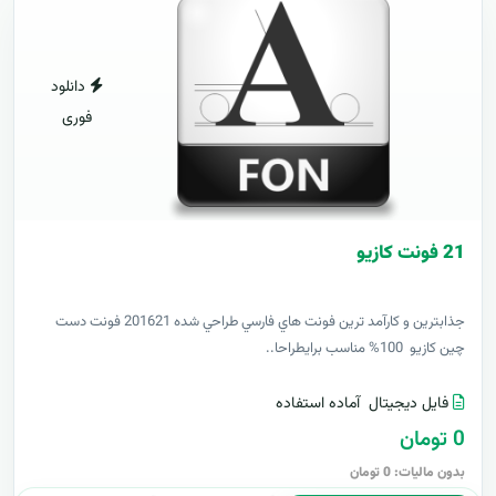
دانلود
فوری
21 فونت کازيو
جذابترين و کارآمد ترين فونت هاي فارسي طراحي شده 201621 فونت دست
چين کازيو 100% مناسب برايطراحا..
فایل دیجیتال
آماده استفاده
0 تومان
بدون مالیات: 0 تومان