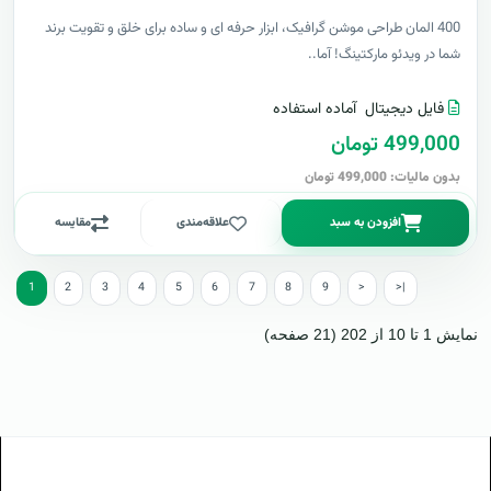
400 المان طراحی موشن گرافیک، ابزار حرفه ای و ساده برای خلق و تقویت برند
شما در ویدئو مارکتینگ! آما..
فایل دیجیتال
آماده استفاده
499,000 تومان
بدون مالیات: 499,000 تومان
افزودن به سبد
علاقه‌مندی
مقایسه
1
2
3
4
5
6
7
8
9
>
>|
نمایش 1 تا 10 از 202 (21 صفحه)