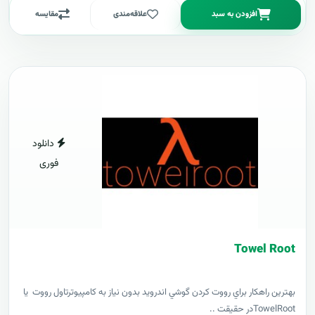
افزودن به سبد
علاقه‌مندی
مقایسه
دانلود
فوری
Towel Root
بهترين راهکار براي رووت کردن گوشي اندرويد بدون نياز به کامپيوترتاول رووت يا
TowelRootدر حقيقت ..