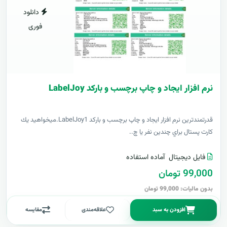
دانلود
فوری
نرم افزار ایجاد و چاپ برچسب و بارکد LabelJoy
قدرتمندترين نرم افزار ایجاد و چاپ برچسب و بارکد LabelJoy1.ميخواهيد يك
كارت پستال براي چندين نفر يا چ..
فایل دیجیتال
آماده استفاده
99,000 تومان
بدون مالیات: 99,000 تومان
افزودن به سبد
علاقه‌مندی
مقایسه