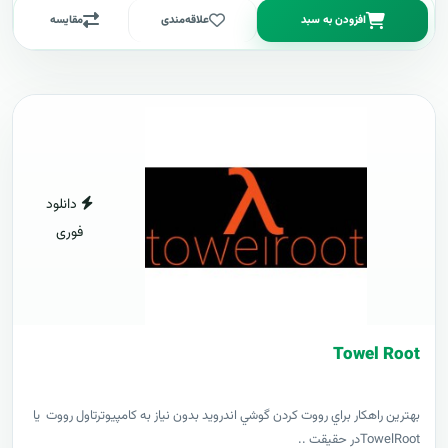
افزودن به سبد
علاقه‌مندی
مقایسه
دانلود
فوری
Towel Root
بهترين راهکار براي رووت کردن گوشي اندرويد بدون نياز به کامپيوترتاول رووت يا
TowelRootدر حقيقت ..