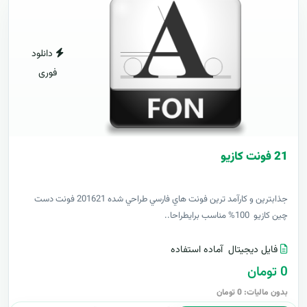
دانلود
فوری
21 فونت کازيو
جذابترين و کارآمد ترين فونت هاي فارسي طراحي شده 201621 فونت دست
چين کازيو 100% مناسب برايطراحا..
فایل دیجیتال
آماده استفاده
0 تومان
بدون مالیات: 0 تومان