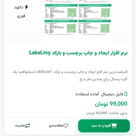
دانلود
فوری
نرم افزار ایجاد و چاپ برچسب و بارکد LabelJoy
قدرتمندترين نرم افزار ایجاد و چاپ برچسب و بارکد LabelJoy1.ميخواهيد يك
كارت پستال براي چندين نفر يا چ..
فایل دیجیتال
آماده استفاده
99,000 تومان
بدون مالیات: 99,000 تومان
افزودن به سبد
علاقه‌مندی
مقایسه