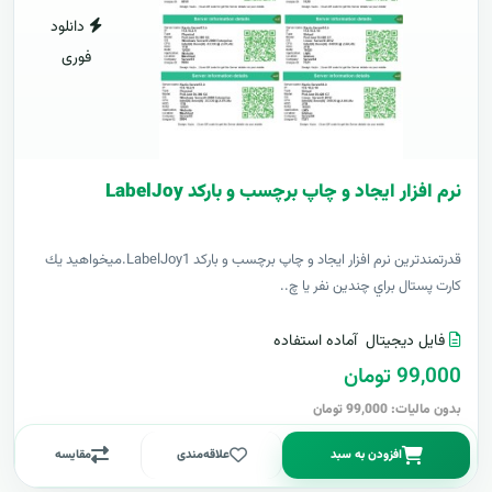
دانلود
فوری
نرم افزار ایجاد و چاپ برچسب و بارکد LabelJoy
قدرتمندترين نرم افزار ایجاد و چاپ برچسب و بارکد LabelJoy1.ميخواهيد يك
كارت پستال براي چندين نفر يا چ..
فایل دیجیتال
آماده استفاده
99,000 تومان
بدون مالیات: 99,000 تومان
افزودن به سبد
علاقه‌مندی
مقایسه