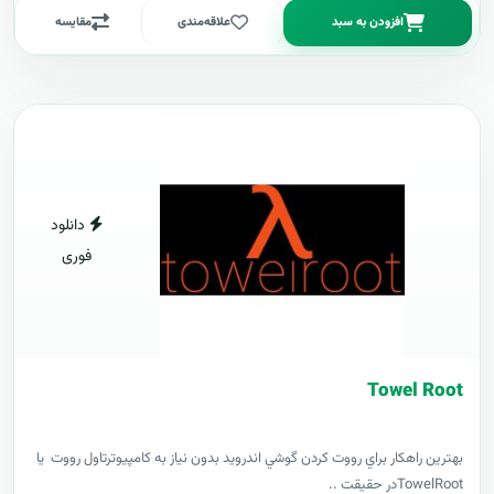
افزودن به سبد
علاقه‌مندی
مقایسه
دانلود
فوری
Towel Root
بهترين راهکار براي رووت کردن گوشي اندرويد بدون نياز به کامپيوترتاول رووت يا
TowelRootدر حقيقت ..