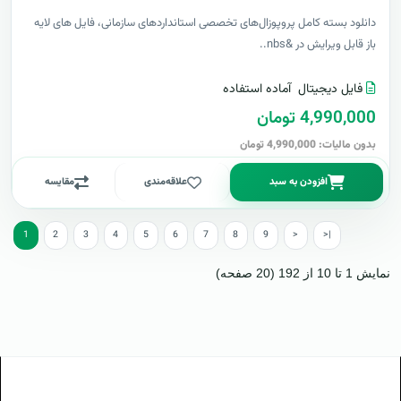
دانلود بسته کامل پروپوزال‌های تخصصی استانداردهای سازمانی، فایل های لایه
باز قابل ویرایش در &nbs..
فایل دیجیتال
آماده استفاده
4,990,000 تومان
بدون مالیات: 4,990,000 تومان
افزودن به سبد
علاقه‌مندی
مقایسه
1
2
3
4
5
6
7
8
9
>
>|
نمایش 1 تا 10 از 192 (20 صفحه)