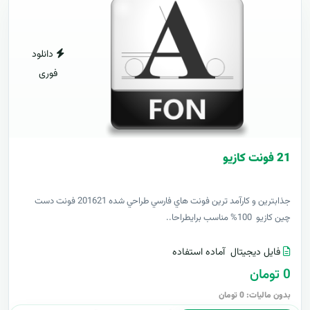
دانلود
فوری
21 فونت کازيو
جذابترين و کارآمد ترين فونت هاي فارسي طراحي شده 201621 فونت دست
چين کازيو 100% مناسب برايطراحا..
فایل دیجیتال
آماده استفاده
0 تومان
بدون مالیات: 0 تومان