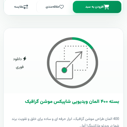
افزودن به سبد
علاقه‌مندی
مقایسه
دانلود
فوری
بسته ۴۰۰ المان ویدیویی شاپیکس موشن گرافیک
400 المان طراحی موشن گرافیک، ابزار حرفه ای و ساده برای خلق و تقویت برند
شما در ویدئو مارکتینگ! آما..