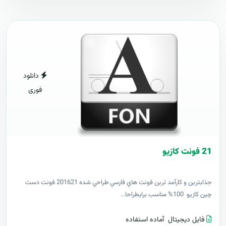
دانلود
فوری
21 فونت کازيو
جذابترين و کارآمد ترين فونت هاي فارسي طراحي شده 201621 فونت دست
چين کازيو 100% مناسب برايطراحا..
فایل دیجیتال
آماده استفاده