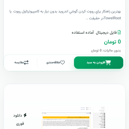
بهترين راهکار براي رووت کردن گوشي اندرويد بدون نياز به کامپيوترتاول رووت يا
TowelRootدر حقيقت ..
فایل دیجیتال
آماده استفاده
0 تومان
بدون مالیات: 0 تومان
افزودن به سبد
علاقه‌مندی
مقایسه
دانلود
فوری