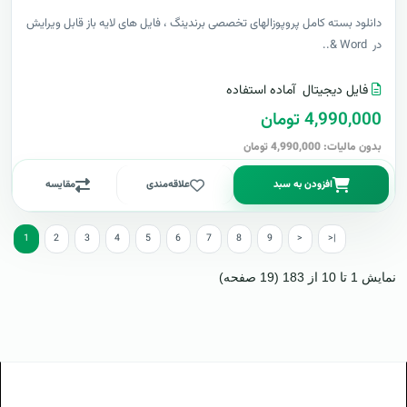
دانلود بسته کامل پروپوزالهای تخصصی برندینگ ، فایل های لایه باز قابل ویرایش
در Word &..
فایل دیجیتال
آماده استفاده
4,990,000 تومان
بدون مالیات: 4,990,000 تومان
افزودن به سبد
علاقه‌مندی
مقایسه
1
2
3
4
5
6
7
8
9
>
>|
نمایش 1 تا 10 از 183 (19 صفحه)