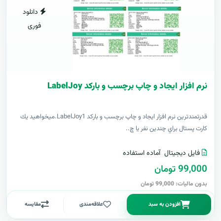
دانلود
فوری
نرم افزار ایجاد و چاپ برچسب و بارکد LabelJoy
قدرتمندترين نرم افزار ایجاد و چاپ برچسب و بارکد LabelJoy1.ميخواهيد يك
كارت پستال براي چندين نفر يا چ..
فایل دیجیتال
آماده استفاده
99,000 تومان
بدون مالیات: 99,000 تومان
افزودن به سبد
علاقه‌مندی
مقایسه