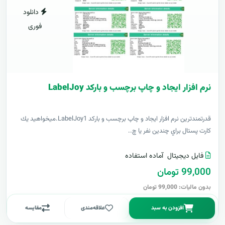
دانلود
فوری
نرم افزار ایجاد و چاپ برچسب و بارکد LabelJoy
قدرتمندترين نرم افزار ایجاد و چاپ برچسب و بارکد LabelJoy1.ميخواهيد يك
كارت پستال براي چندين نفر يا چ..
فایل دیجیتال
آماده استفاده
99,000 تومان
بدون مالیات: 99,000 تومان
افزودن به سبد
علاقه‌مندی
مقایسه