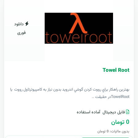
دانلود
فوری
Towel Root
بهترين راهکار براي رووت کردن گوشي اندرويد بدون نياز به کامپيوترتاول رووت يا
TowelRootدر حقيقت ..
فایل دیجیتال
آماده استفاده
0 تومان
بدون مالیات: 0 تومان