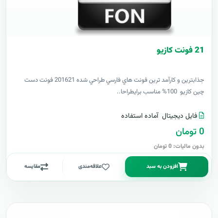
21 فونت کازيو
جذابترين و کارآمد ترين فونت هاي فارسي طراحي شده 201621 فونت دست
چين کازيو 100% مناسب برايطراحا..
فایل دیجیتال
آماده استفاده
0 تومان
بدون مالیات: 0 تومان
افزودن به سبد
علاقه‌مندی
مقایسه