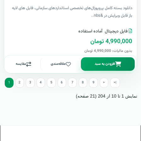
دانلود بسته کامل پروپوزال‌های تخصصی استانداردهای سازمانی، فایل های لایه
باز قابل ویرایش در &nbs..
فایل دیجیتال
آماده استفاده
4,990,000 تومان
بدون مالیات: 4,990,000 تومان
افزودن به سبد
علاقه‌مندی
مقایسه
1
2
3
4
5
6
7
8
9
>
>|
نمایش 1 تا 10 از 204 (21 صفحه)