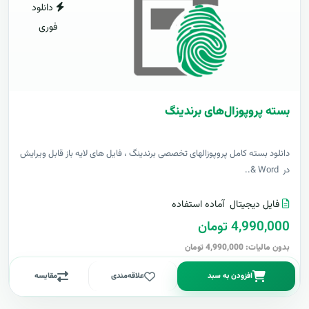
دانلود
فوری
بسته پروپوزال‌های برندینگ
دانلود بسته کامل پروپوزالهای تخصصی برندینگ ، فایل های لایه باز قابل ویرایش
در Word &..
فایل دیجیتال
آماده استفاده
4,990,000 تومان
بدون مالیات: 4,990,000 تومان
افزودن به سبد
علاقه‌مندی
مقایسه