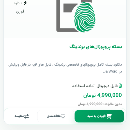
دانلود
فوری
بسته پروپوزال‌های برندینگ
دانلود بسته کامل پروپوزالهای تخصصی برندینگ ، فایل های لایه باز قابل ویرایش
در Word &..
فایل دیجیتال
آماده استفاده
4,990,000 تومان
بدون مالیات: 4,990,000 تومان
افزودن به سبد
علاقه‌مندی
مقایسه