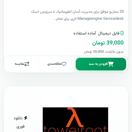
20 سناریو موفق برای مدیریت آسان انفورماتیک با سرویس دسک
Manageengine Servicedesk اثری برای تمام..
فایل دیجیتال
آماده استفاده
39,000 تومان
بدون مالیات: 39,000 تومان
افزودن به سبد
علاقه‌مندی
مقایسه
دانلود
فوری