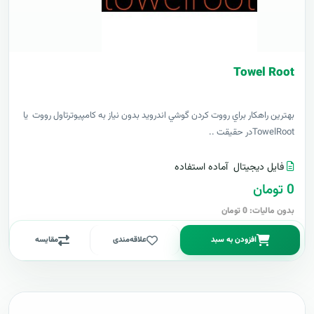
Towel Root
بهترين راهکار براي رووت کردن گوشي اندرويد بدون نياز به کامپيوترتاول رووت يا
TowelRootدر حقيقت ..
فایل دیجیتال
آماده استفاده
0 تومان
بدون مالیات: 0 تومان
افزودن به سبد
علاقه‌مندی
مقایسه