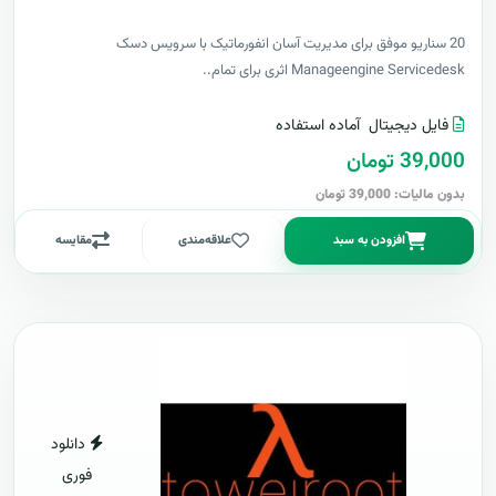
20 سناریو موفق برای مدیریت آسان انفورماتیک با سرویس دسک
Manageengine Servicedesk اثری برای تمام..
فایل دیجیتال
آماده استفاده
39,000 تومان
بدون مالیات: 39,000 تومان
افزودن به سبد
علاقه‌مندی
مقایسه
دانلود
فوری