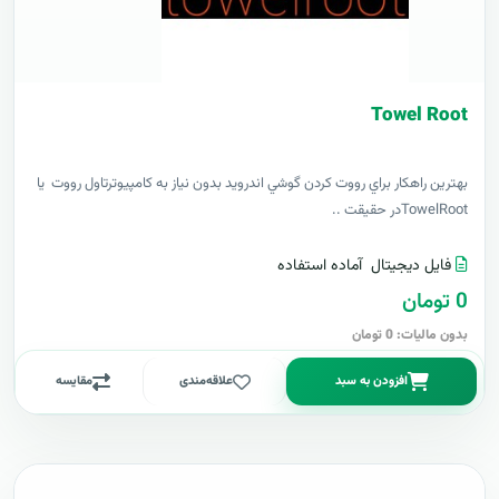
Towel Root
بهترين راهکار براي رووت کردن گوشي اندرويد بدون نياز به کامپيوترتاول رووت يا
TowelRootدر حقيقت ..
فایل دیجیتال
آماده استفاده
0 تومان
بدون مالیات: 0 تومان
افزودن به سبد
علاقه‌مندی
مقایسه