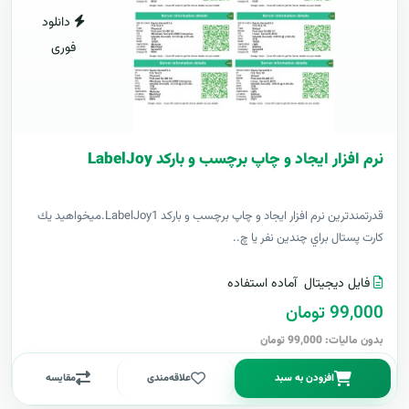
دانلود
فوری
نرم افزار ایجاد و چاپ برچسب و بارکد LabelJoy
قدرتمندترين نرم افزار ایجاد و چاپ برچسب و بارکد LabelJoy1.ميخواهيد يك
كارت پستال براي چندين نفر يا چ..
فایل دیجیتال
آماده استفاده
99,000 تومان
بدون مالیات: 99,000 تومان
افزودن به سبد
علاقه‌مندی
مقایسه