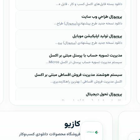
دانلود بسته فایل‌های اکسل کسب و کار ، فایل ه...
پروپوزال طراحي وب سايت
دانلود نسخه جدید طرح پيشنهادي(پروپوزال) طراح...
پروپوزال تولید اپلیکیشن موبایل
دانلود نسخه جدید طرح پیشنهادی (پروپوزال) پرو...
مدیریت تسویه حساب با پرسنل مبتنی بر اکسل
سیستم مدیریت تسویه حساب پرسنل در اکسل Micros...
سیستم هوشمند مدیریت فروش اقساطی مبتنی بر اکسل
اکسل مدیریت فروش اقساطی | بهترین راهکارمدیری...
پروپوزال تحول دیجیتال
دانلود طرح پیشنهادی (پروپوزال) تحول دیجیتال،...
پروپوزال AI
کازیو
دانلود طرح پيشنهادي(پروپوزال) هوش مصنوعی (AI...
پروپوزال بیزاجی
فروشگاه محصولات دانلودی کسب‌وکار
دانلود طرح پيشنهادي(پروپوزال) بیزاجی، لایه ب...