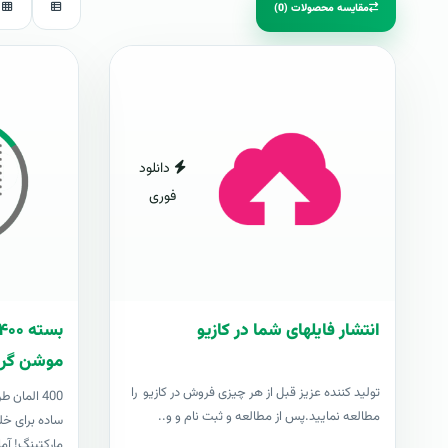
مقایسه محصولات (0)
دانلود
فوری
انتشار فایلهای شما در کازیو
موشن گرا
توليد کننده عزيز قبل از هر چیزی فروش در کازیو را
400 المان
مطالعه نمایید.پس از مطالعه و ثبت نام و و..
ساده برای خل
مارکتینگ! آما