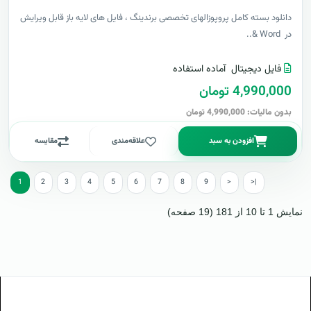
دانلود بسته کامل پروپوزالهای تخصصی برندینگ ، فایل های لایه باز قابل ویرایش
در Word &..
فایل دیجیتال
آماده استفاده
4,990,000 تومان
بدون مالیات: 4,990,000 تومان
افزودن به سبد
علاقه‌مندی
مقایسه
1
2
3
4
5
6
7
8
9
>
>|
نمایش 1 تا 10 از 181 (19 صفحه)