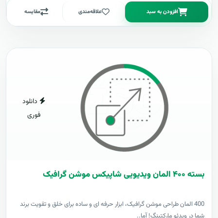
افزودن به سبد
علاقه‌مندی
مقایسه
دانلود
فوری
بسته ۴۰۰ المان ویدیویی شاپیکس موشن گرافیک
400 المان طراحی موشن گرافیک، ابزار حرفه ای و ساده برای خلق و تقویت برند
شما در ویدئو مارکتینگ! آما..