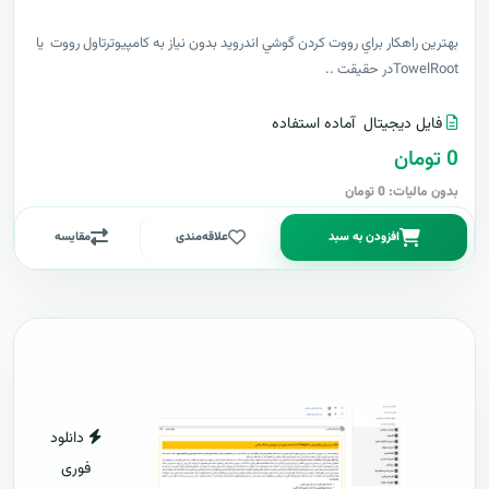
بهترين راهکار براي رووت کردن گوشي اندرويد بدون نياز به کامپيوترتاول رووت يا
TowelRootدر حقيقت ..
فایل دیجیتال
آماده استفاده
0 تومان
بدون مالیات: 0 تومان
افزودن به سبد
علاقه‌مندی
مقایسه
دانلود
فوری