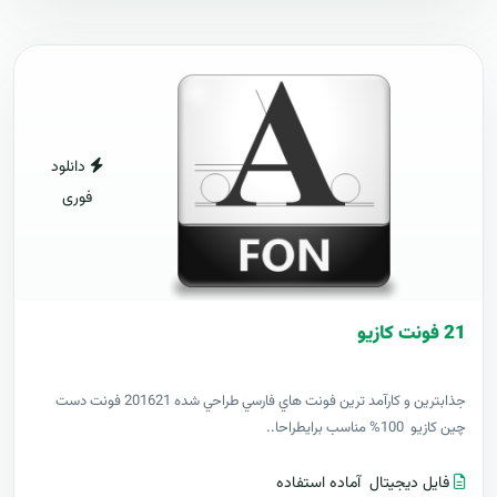
دانلود
فوری
21 فونت کازيو
جذابترين و کارآمد ترين فونت هاي فارسي طراحي شده 201621 فونت دست
چين کازيو 100% مناسب برايطراحا..
فایل دیجیتال
آماده استفاده