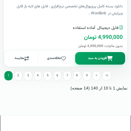
دانلود بسته کامل پروپوزال‌های تخصصی نرم‌افزاری ، فایل های لایه باز قابل
ویرایش در Word&nb..
فایل دیجیتال
آماده استفاده
4,990,000 تومان
بدون مالیات: 4,990,000 تومان
افزودن به سبد
علاقه‌مندی
مقایسه
1
2
3
4
5
6
7
8
9
>
>|
نمایش 1 تا 10 از 140 (14 صفحه)