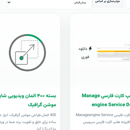
مرتب‌سازی بر اساس
دانلود
فوری
افزونه هلپ کارت فارسی Manage
بسته ۴۰۰ المان ویدیویی 
engine Service D
موشن گرافیک
افزونه هلپ کارت فارسی Manageengine Service
400 المان طراحی موشن گرافیک، ابزار ح
Desk pl افزونه هلپ کارت فارسی سرویس
ساده برای خلق و تقویت برند شما در وید
مارکتینگ! آما..