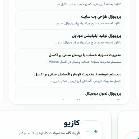
دانلود بسته فایل‌های اکسل کسب و کار ، فایل ه...
پروپوزال طراحي وب سايت
دانلود نسخه جدید طرح پيشنهادي(پروپوزال) طراح...
پروپوزال تولید اپلیکیشن موبایل
دانلود نسخه جدید طرح پیشنهادی (پروپوزال) پرو...
مدیریت تسویه حساب با پرسنل مبتنی بر اکسل
سیستم مدیریت تسویه حساب پرسنل در اکسل Micros...
سیستم هوشمند مدیریت فروش اقساطی مبتنی بر اکسل
اکسل مدیریت فروش اقساطی | بهترین راهکارمدیری...
پروپوزال تحول دیجیتال
دانلود طرح پیشنهادی (پروپوزال) تحول دیجیتال،...
پروپوزال AI
کازیو
دانلود طرح پيشنهادي(پروپوزال) هوش مصنوعی (AI...
پروپوزال بیزاجی
فروشگاه محصولات دانلودی کسب‌وکار
دانلود طرح پيشنهادي(پروپوزال) بیزاجی، لایه ب...