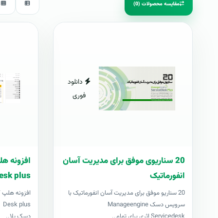
مقایسه محصولات (0)
دانلود
فوری
20 سناریوی موفق برای مدیریت آسان
انفورماتیک
esk plus
20 سناریو موفق برای مدیریت آسان انفورماتیک با
سرویس دسک Manageengine
us
Servicedesk اثری برای تمام..
دسک پلا..