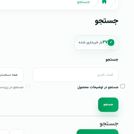
جستجو
جستجو
۲۷
✓
بار خریداری شده
جستجو
جستجو در توضیحات محصول
جستجو در زیردست
جستجو
جستجو