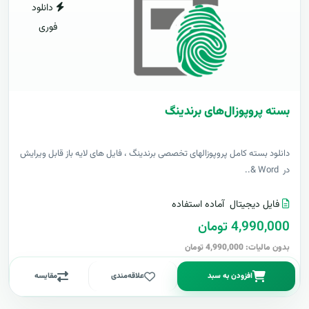
دانلود
فوری
بسته پروپوزال‌های برندینگ
دانلود بسته کامل پروپوزالهای تخصصی برندینگ ، فایل های لایه باز قابل ویرایش
در Word &..
فایل دیجیتال
آماده استفاده
4,990,000 تومان
بدون مالیات: 4,990,000 تومان
افزودن به سبد
علاقه‌مندی
مقایسه