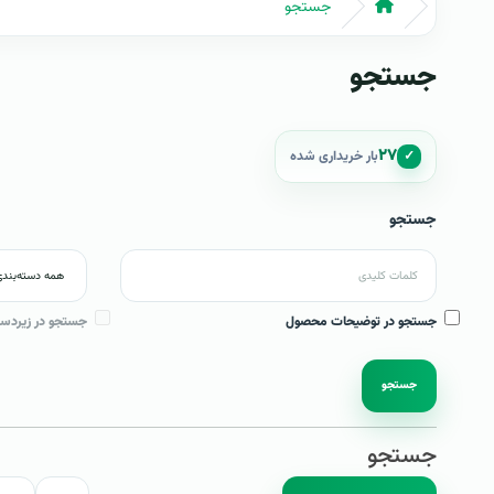
جستجو
جستجو
۲۷
✓
بار خریداری شده
جستجو
جستجو در توضیحات محصول
جستجو در زیردست
جستجو
جستجو