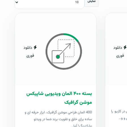
نمایش
دانلود
دانلود
فوری
فوری
بسته ۴۰۰ المان ویدیویی شاپیکس
موشن گرافیک
ر کازیو را
400 المان طراحی موشن گرافیک، ابزار حرفه ای و
و و..
ساده برای خلق و تقویت برند شما در ویدئو
مارکتینگ! آما..