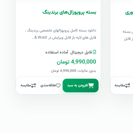
وری
بسته پروپوزال‌های برندینگ
دانلود بسته کامل پروپوزالهای تخصصی برندینگ ،
ی بسته
فایل های لایه باز قابل ویرایش در Word &..
 قابل
فایل دیجیتال
آماده استفاده
4,990,000 تومان
بدون مالیات: 4,990,000 تومان
مقایسه
افزودن به سبد
علاقه‌مندی
مقایسه