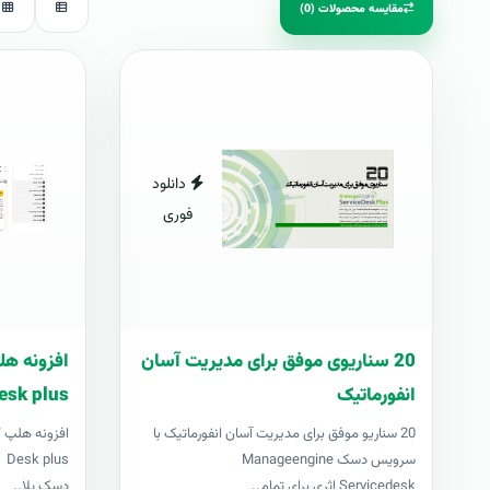
مقایسه محصولات (0)
دانلود
فوری
20 سناریوی موفق برای مدیریت آسان
انفورماتیک
esk plus
20 سناریو موفق برای مدیریت آسان انفورماتیک با
سرویس دسک Manageengine
us
Servicedesk اثری برای تمام..
دسک پلا..