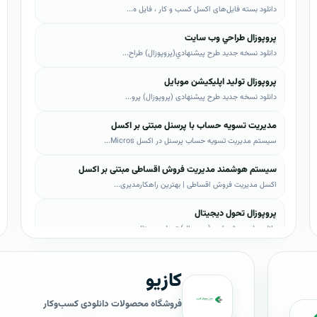
دانلود بسته فایل‌های اکسل کسب و کار ، فایل ه...
پروپوزال طراحي وب سايت
دانلود نسخه جدید طرح پيشنهادي(پروپوزال) طراح...
پروپوزال تولید اپلیکیشن موبایل
دانلود نسخه جدید طرح پیشنهادی (پروپوزال) پرو...
مدیریت تسویه حساب با پرسنل مبتنی بر اکسل
سیستم مدیریت تسویه حساب پرسنل در اکسل Micros...
سیستم هوشمند مدیریت فروش اقساطی مبتنی بر اکسل
اکسل مدیریت فروش اقساطی | بهترین راهکارمدیری...
پروپوزال تحول دیجیتال
دانلود طرح پیشنهادی (پروپوزال) تحول دیجیتال،...
پروپوزال AI
کازیو
دانلود طرح پيشنهادي(پروپوزال) هوش مصنوعی (AI...
پروپوزال بیزاجی
فروشگاه محصولات دانلودی کسب‌وکار
دانلود طرح پيشنهادي(پروپوزال) بیزاجی، لایه ب...