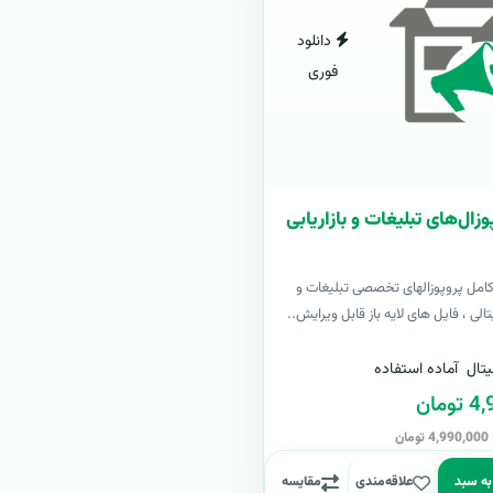
دانلود
فوری
زال‌های تبلیغات و بازاریابی
کامل پروپوزالهای تخصصی تبلیغات و
یتالی ، فایل های لایه باز قابل ویرایش..
تال
آماده استفاده
مان
ن
به سبد
علاقه‌مندی
مقایسه